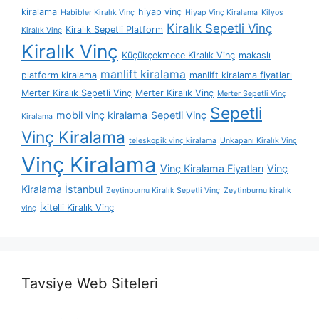
kiralama
hiyap vinç
Habibler Kiralık Vinç
Hiyap Vinç Kiralama
Kilyos
Kiralık Sepetli Vinç
Kiralık Sepetli Platform
Kiralık Vinç
Kiralık Vinç
Küçükçekmece Kiralık Vinç
makaslı
manlift kiralama
platform kiralama
manlift kiralama fiyatları
Merter Kiralık Sepetli Vinç
Merter Kiralık Vinç
Merter Sepetli Vinç
Sepetli
mobil vinç kiralama
Sepetli Vinç
Kiralama
Vinç Kiralama
teleskopik vinç kiralama
Unkapanı Kiralık Vinç
Vinç Kiralama
Vinç Kiralama Fiyatları
Vinç
Kiralama İstanbul
Zeytinburnu Kiralık Sepetli Vinç
Zeytinburnu kiralık
İkitelli Kiralık Vinç
vinç
Tavsiye Web Siteleri