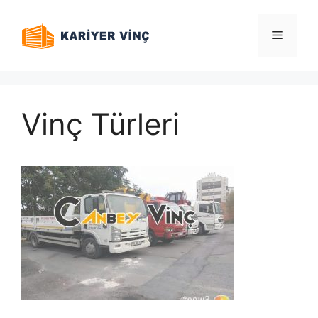
İçeriğe
atla
Menü
Vinç Türleri