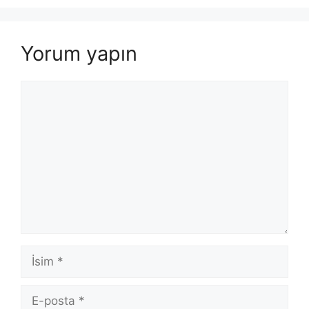
Yorum yapın
Yorum
İsim
E-