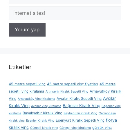
posta
İnternet
sitesi
Etiketler
45 metre sepetli vinç
45 metre sepetli vinç fiyatları
45 metre
sepetli vinç kiralama
Arnavutköy Kiralık
Altınşehir Kiralık Sepetli Vinç
Avcılar
Vinç
Avcılar Kiralık Sepetli Vinç
Arnavutköy Vinç Kiralama
Kiralık Vinç
Bağcılar Kiralık Vinç
Avcılar vinç kiralama
Bağcılar vinç
Başakşehir Kiralık Vinç
kiralama
Beylikdüzü Kiralık Vinç
Cerrahpaşa
florya
Esenyurt Kiralık Sepetli Vinç
kiralık vinç
Esenler Kiralık Vinç
kiralık vinç
günlük vinç
Güneşli kiralık vinç
Güneşli vinç kiralama