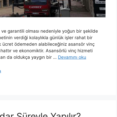
e garantili olması nedeniyle yoğun bir şekilde
metinin verdiği kolaylıkla günlük işler rahat bir
ek ücret ödemeden alabileceğiniz asansör vinç
attır ve ekonomiktir. Asansörlü vinç hizmeti
ndan da oldukça yaygın bir …
Devamını oku
a
ar Süreyle Yapılır?