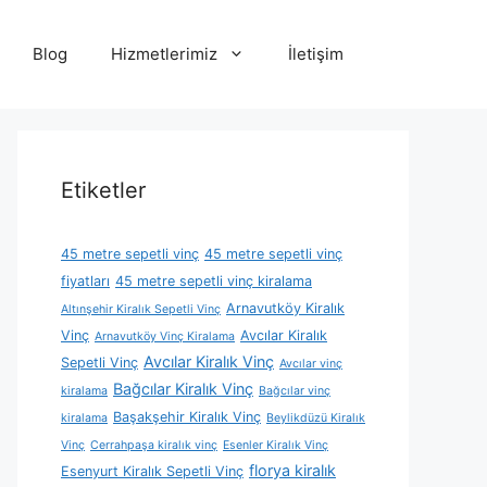
Blog
Hizmetlerimiz
İletişim
Etiketler
45 metre sepetli vinç
45 metre sepetli vinç
fiyatları
45 metre sepetli vinç kiralama
Arnavutköy Kiralık
Altınşehir Kiralık Sepetli Vinç
Vinç
Avcılar Kiralık
Arnavutköy Vinç Kiralama
Avcılar Kiralık Vinç
Sepetli Vinç
Avcılar vinç
Bağcılar Kiralık Vinç
kiralama
Bağcılar vinç
Başakşehir Kiralık Vinç
kiralama
Beylikdüzü Kiralık
Vinç
Cerrahpaşa kiralık vinç
Esenler Kiralık Vinç
florya kiralık
Esenyurt Kiralık Sepetli Vinç