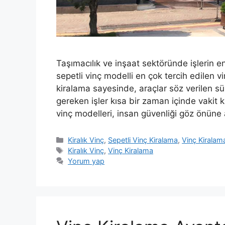
Taşımacılık ve inşaat sektöründe işlerin 
sepetli vinç modelli en çok tercih edilen vin
kiralama sayesinde, araçlar söz verilen sü
gereken işler kısa bir zaman içinde vakit 
vinç modelleri, insan güvenliği göz önüne 
Kategoriler
Kiralık Vinç
,
Sepetli Vinç Kiralama
,
Vinç Kiralam
Etiketler
Kiralık Vinç
,
Vinç Kiralama
Yorum yap