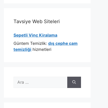
Tavsiye Web Siteleri
Sepetli Vinç Kiralama
Güntem Temizlik:
dış cephe cam
temizliği
hizmetleri
için
ara