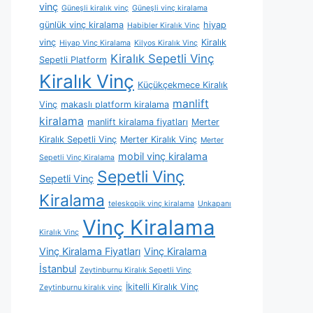
vinç
Güneşli kiralık vinç
Güneşli vinç kiralama
günlük vinç kiralama
hiyap
Habibler Kiralık Vinç
vinç
Kiralık
Hiyap Vinç Kiralama
Kilyos Kiralık Vinç
Kiralık Sepetli Vinç
Sepetli Platform
Kiralık Vinç
Küçükçekmece Kiralık
manlift
Vinç
makaslı platform kiralama
kiralama
manlift kiralama fiyatları
Merter
Kiralık Sepetli Vinç
Merter Kiralık Vinç
Merter
mobil vinç kiralama
Sepetli Vinç Kiralama
Sepetli Vinç
Sepetli Vinç
Kiralama
teleskopik vinç kiralama
Unkapanı
Vinç Kiralama
Kiralık Vinç
Vinç Kiralama Fiyatları
Vinç Kiralama
İstanbul
Zeytinburnu Kiralık Sepetli Vinç
İkitelli Kiralık Vinç
Zeytinburnu kiralık vinç