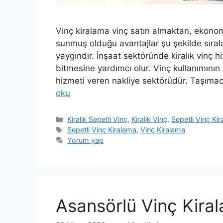
Vinç kiralama vinç satın almaktan, ekonom
sunmuş olduğu avantajlar şu şekilde sırala
yaygındır. İnşaat sektöründe kiralık vinç h
bitmesine yardımcı olur. Vinç kullanımının 
hizmeti veren nakliye sektörüdür. Taşımacıl
oku
Kategoriler
Kiralık Sepetli Vinç
,
Kiralık Vinç
,
Sepetli Vinç Ki
Etiketler
Sepetli Vinç Kiralama
,
Vinç Kiralama
Yorum yap
Asansörlü Vinç Kira