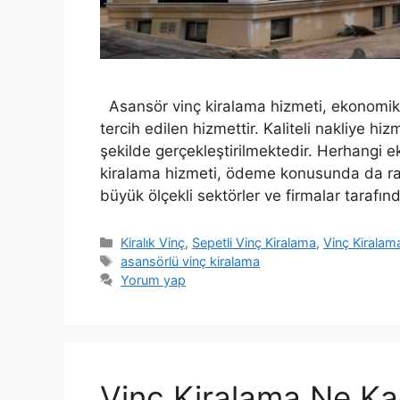
Asansör vinç kiralama hizmeti, ekonomik v
tercih edilen hizmettir. Kaliteli nakliye hiz
şekilde gerçekleştirilmektedir. Herhangi 
kiralama hizmeti, ödeme konusunda da rah
büyük ölçekli sektörler ve firmalar tarafı
Kategoriler
Kiralık Vinç
,
Sepetli Vinç Kiralama
,
Vinç Kiralam
Etiketler
asansörlü vinç kiralama
Yorum yap
Vinç Kiralama Ne Kad