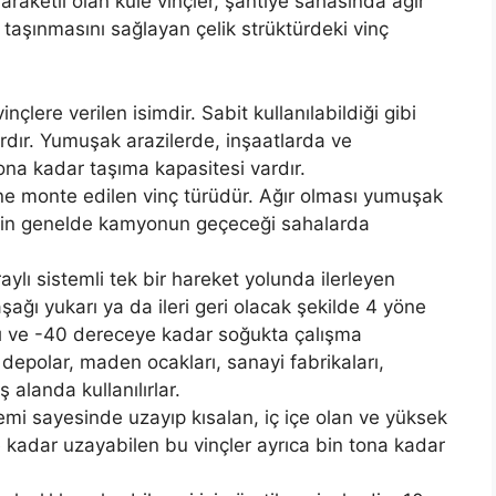
araketli olan kule vinçler, şantiye sahasında ağır
 taşınmasını sağlayan çelik strüktürdeki vinç
nçlere verilen isimdir. Sabit kullanılabildiği gibi
vardır. Yumuşak arazilerde, inşaatlarda ve
 tona kadar taşıma kapasitesi vardır.
ine monte edilen vinç türüdür. Ağır olması yumuşak
ı için genelde kamyonun geçeceği sahalarda
ylı sistemli tek bir hareket yolunda ilerleyen
şağı yukarı ya da ileri geri olacak şekilde 4 yöne
şlı ve -40 dereceye kadar soğukta çalışma
 depolar, maden ocakları, sanayi fabrikaları,
 alanda kullanılırlar.
stemi sayesinde uzayıp kısalan, iç içe olan ve yüksek
e kadar uzayabilen bu vinçler ayrıca bin tona kadar