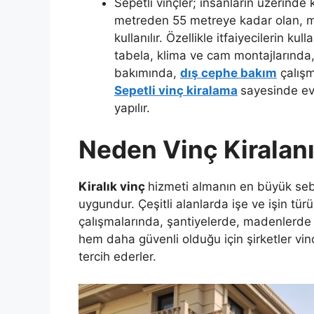
Sepetli vinçler; insanların üzerinde k
metreden 55 metreye kadar olan, me
kullanılır. Özellikle itfaiyecilerin ku
tabela, klima ve cam montajlarında, 
bakımında,
dış cephe bakım
çalışm
Sepetli vinç kiralama
sayesinde ev 
yapılır.
Neden Vinç Kiralanı
Kiralık vinç
hizmeti almanın en büyük seb
uygundur. Çeşitli alanlarda işe ve işin türü
çalışmalarında, şantiyelerde, madenlerde
hem daha güvenli olduğu için şirketler vi
tercih ederler.