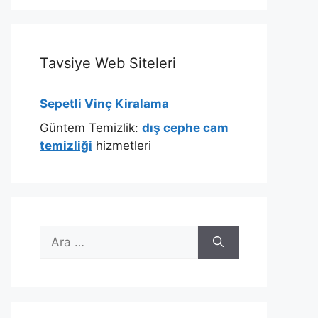
Tavsiye Web Siteleri
Sepetli Vinç Kiralama
Güntem Temizlik:
dış cephe cam
temizliği
hizmetleri
için
ara