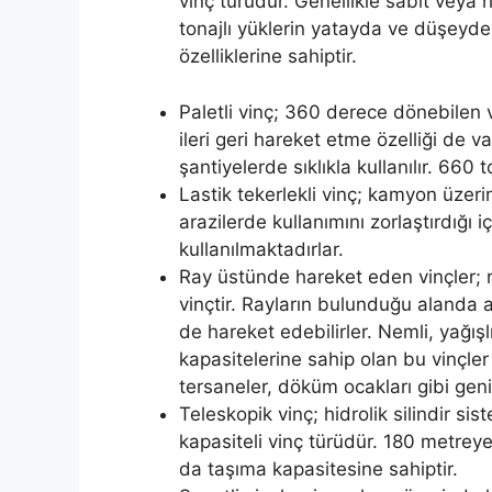
vinç türüdür. Genellikle sabit veya h
tonajlı yüklerin yatayda ve düşeyde
özelliklerine sahiptir.
Paletli vinç; 360 derece dönebilen vi
ileri geri hareket etme özelliği de 
şantiyelerde sıklıkla kullanılır. 660
Lastik tekerlekli vinç; kamyon üzer
arazilerde kullanımını zorlaştırdığ
kullanılmaktadırlar.
Ray üstünde hareket eden vinçler; ra
vinçtir. Rayların bulunduğu alanda a
de hareket edebilirler. Nemli, yağı
kapasitelerine sahip olan bu vinçler
tersaneler, döküm ocakları gibi geniş
Teleskopik vinç; hidrolik silindir si
kapasiteli vinç türüdür. 180 metrey
da taşıma kapasitesine sahiptir.