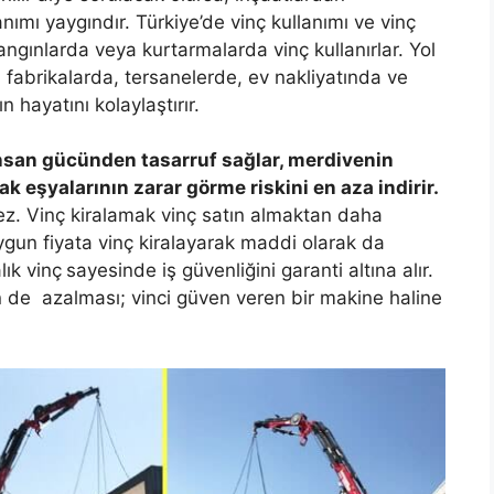
nımı yaygındır. Türkiye’de vinç kullanımı ve vinç
yangınlarda veya kurtarmalarda vinç kullanırlar. Yol
 fabrikalarda, tersanelerde, ev nakliyatında ve
 hayatını kolaylaştırır.
nsan gücünden tasarruf sağlar, merdivenin
k eşyalarının zarar görme riskini en aza indirir.
ez. Vinç kiralamak vinç satın almaktan daha
gun fiyata vinç kiralayarak maddi olarak da
lık vinç
sayesinde iş güvenliğini garanti altına alır.
in de azalması; vinci güven veren bir makine haline