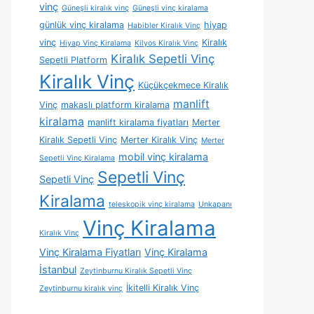
vinç
Güneşli kiralık vinç
Güneşli vinç kiralama
günlük vinç kiralama
hiyap
Habibler Kiralık Vinç
vinç
Kiralık
Hiyap Vinç Kiralama
Kilyos Kiralık Vinç
Kiralık Sepetli Vinç
Sepetli Platform
Kiralık Vinç
Küçükçekmece Kiralık
manlift
Vinç
makaslı platform kiralama
kiralama
manlift kiralama fiyatları
Merter
Kiralık Sepetli Vinç
Merter Kiralık Vinç
Merter
mobil vinç kiralama
Sepetli Vinç Kiralama
Sepetli Vinç
Sepetli Vinç
Kiralama
teleskopik vinç kiralama
Unkapanı
Vinç Kiralama
Kiralık Vinç
Vinç Kiralama Fiyatları
Vinç Kiralama
İstanbul
Zeytinburnu Kiralık Sepetli Vinç
İkitelli Kiralık Vinç
Zeytinburnu kiralık vinç