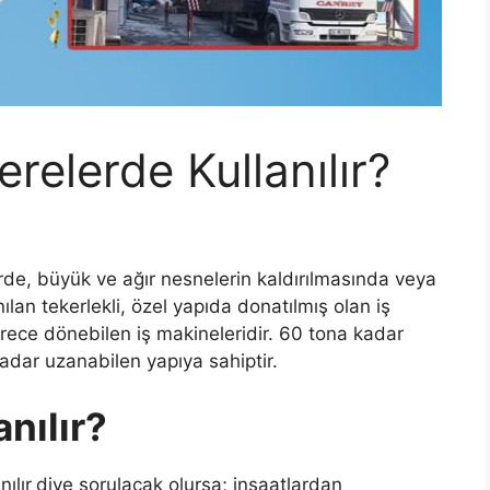
relerde Kullanılır?
rde, büyük ve ağır nesnelerin kaldırılmasında veya
lan tekerlekli, özel yapıda donatılmış olan iş
erece dönebilen iş makineleridir. 60 tona kadar
adar uzanabilen yapıya sahiptir.
nılır?
ılır
diye sorulacak olursa; inşaatlardan