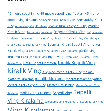
45 metre sepetli vinç
45 metre sepetli vinç fiyatları
45 metre
sepetli vinç kiralama
Arnavutköy Kiralık
Altınşehir Kiralık Sepetli Vinç
Avcılar
Vinç
Avcılar Kiralık Sepetli Vinç
Arnavutköy Vinç Kiralama
Kiralık Vinç
Bağcılar Kiralık Vinç
Avcılar vinç kiralama
Bağcılar vinç
Başakşehir Kiralık Vinç
kiralama
Beylikdüzü Kiralık Vinç
Cerrahpaşa
florya
Esenyurt Kiralık Sepetli Vinç
kiralık vinç
Esenler Kiralık Vinç
kiralık vinç
günlük vinç
Güneşli kiralık vinç
Güneşli vinç kiralama
kiralama
hiyap vinç
Habibler Kiralık Vinç
Hiyap Vinç Kiralama
Kilyos
Kiralık Sepetli Vinç
Kiralık Sepetli Platform
Kiralık Vinç
Kiralık Vinç
Küçükçekmece Kiralık Vinç
makaslı
manlift kiralama
platform kiralama
manlift kiralama fiyatları
Merter Kiralık Sepetli Vinç
Merter Kiralık Vinç
Merter Sepetli Vinç
Sepetli
mobil vinç kiralama
Sepetli Vinç
Kiralama
Vinç Kiralama
teleskopik vinç kiralama
Unkapanı Kiralık Vinç
Vinç Kiralama