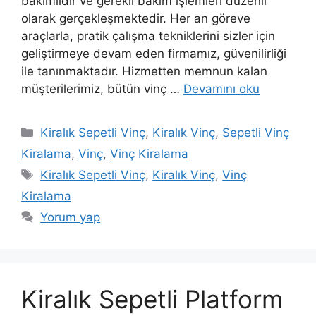
bakımlıdır ve gerekli bakım işlemleri düzenli
olarak gerçekleşmektedir. Her an göreve
araçlarla, pratik çalışma tekniklerini sizler için
geliştirmeye devam eden firmamız, güvenilirliği
ile tanınmaktadır. Hizmetten memnun kalan
müşterilerimiz, bütün vinç …
Devamını oku
Kategoriler
Kiralık Sepetli Vinç
,
Kiralık Vinç
,
Sepetli Vinç
Kiralama
,
Vinç
,
Vinç Kiralama
Etiketler
Kiralık Sepetli Vinç
,
Kiralık Vinç
,
Vinç
Kiralama
Yorum yap
Kiralık Sepetli Platform