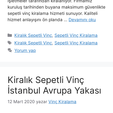
işletmeler tarafından kiralanıyor. Firmamız
kuruluş tarihinden buyana maksimum güvenlikte
sepetli vinç kiralama hizmeti sunuyor. Kaliteli
hizmet anlayışını ön planda …
Devamını oku
Kategoriler
Kiralık Sepetli Vinç
,
Sepetli Vinç Kiralama
Etiketler
Kiralık Sepetli Vinç
,
Sepetli Vinç Kiralama
Yorum yap
Kiralık Sepetli Vinç
İstanbul Avrupa Yakası
12 Mart 2020
yazar
Vinç Kiralama