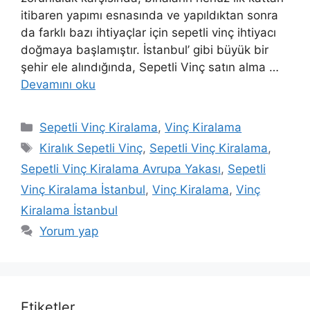
itibaren yapımı esnasında ve yapıldıktan sonra
da farklı bazı ihtiyaçlar için sepetli vinç ihtiyacı
doğmaya başlamıştır. İstanbul’ gibi büyük bir
şehir ele alındığında, Sepetli Vinç satın alma …
Devamını oku
Kategoriler
Sepetli Vinç Kiralama
,
Vinç Kiralama
Etiketler
Kiralık Sepetli Vinç
,
Sepetli Vinç Kiralama
,
Sepetli Vinç Kiralama Avrupa Yakası
,
Sepetli
Vinç Kiralama İstanbul
,
Vinç Kiralama
,
Vinç
Kiralama İstanbul
Yorum yap
Etiketler