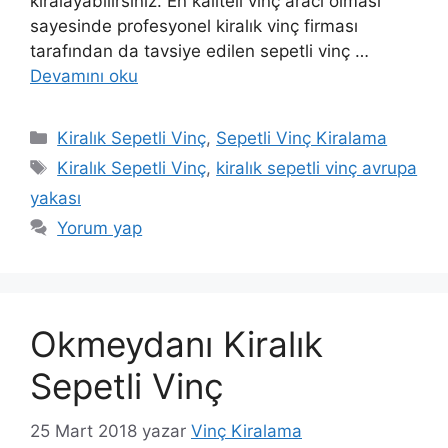
kiralayabilirsiniz. En kaliteli vinç aracı olması
sayesinde profesyonel kiralık vinç firması
tarafından da tavsiye edilen sepetli vinç …
Devamını oku
Kategoriler
Kiralık Sepetli Vinç
,
Sepetli Vinç Kiralama
Etiketler
Kiralık Sepetli Vinç
,
kiralık sepetli vinç avrupa
yakası
Yorum yap
Okmeydanı Kiralık
Sepetli Vinç
25 Mart 2018
yazar
Vinç Kiralama