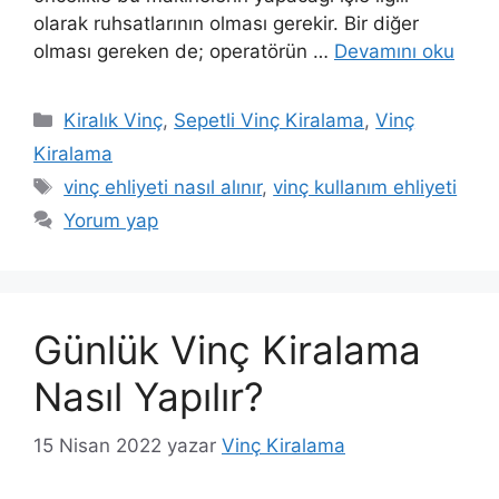
olarak ruhsatlarının olması gerekir. Bir diğer
olması gereken de; operatörün …
Devamını oku
Kategoriler
Kiralık Vinç
,
Sepetli Vinç Kiralama
,
Vinç
Kiralama
Etiketler
vinç ehliyeti nasıl alınır
,
vinç kullanım ehliyeti
Yorum yap
Günlük Vinç Kiralama
Nasıl Yapılır?
15 Nisan 2022
yazar
Vinç Kiralama