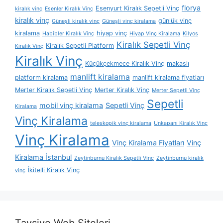
florya
Esenyurt Kiralık Sepetli Vinç
kiralık vinç
Esenler Kiralık Vinç
kiralık vinç
günlük vinç
Güneşli kiralık vinç
Güneşli vinç kiralama
kiralama
hiyap vinç
Habibler Kiralık Vinç
Hiyap Vinç Kiralama
Kilyos
Kiralık Sepetli Vinç
Kiralık Sepetli Platform
Kiralık Vinç
Kiralık Vinç
Küçükçekmece Kiralık Vinç
makaslı
manlift kiralama
platform kiralama
manlift kiralama fiyatları
Merter Kiralık Sepetli Vinç
Merter Kiralık Vinç
Merter Sepetli Vinç
Sepetli
mobil vinç kiralama
Sepetli Vinç
Kiralama
Vinç Kiralama
teleskopik vinç kiralama
Unkapanı Kiralık Vinç
Vinç Kiralama
Vinç Kiralama Fiyatları
Vinç
Kiralama İstanbul
Zeytinburnu Kiralık Sepetli Vinç
Zeytinburnu kiralık
İkitelli Kiralık Vinç
vinç
Tavsiye Web Siteleri