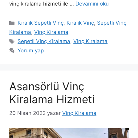
vinç kiralama hizmeti ile …
Devamını oku
Kategoriler
Kiralık Sepetli Vinç
,
Kiralık Vinç
,
Sepetli Vinç
Kiralama
,
Vinç Kiralama
Etiketler
Sepetli Vinç Kiralama
,
Vinç Kiralama
Yorum yap
Asansörlü Vinç
Kiralama Hizmeti
20 Nisan 2022
yazar
Vinç Kiralama