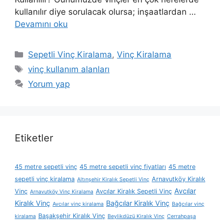
kullanılır diye sorulacak olursa; inşaatlardan …
Devamını oku
Kategoriler
Sepetli Vinç Kiralama
,
Vinç Kiralama
Etiketler
vinç kullanım alanları
Yorum yap
Etiketler
45 metre sepetli vinç
45 metre sepetli vinç fiyatları
45 metre
sepetli vinç kiralama
Arnavutköy Kiralık
Altınşehir Kiralık Sepetli Vinç
Avcılar
Vinç
Avcılar Kiralık Sepetli Vinç
Arnavutköy Vinç Kiralama
Kiralık Vinç
Bağcılar Kiralık Vinç
Avcılar vinç kiralama
Bağcılar vinç
Başakşehir Kiralık Vinç
kiralama
Beylikdüzü Kiralık Vinç
Cerrahpaşa