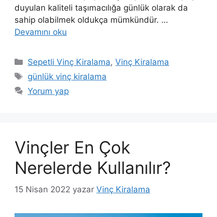
duyulan kaliteli taşımacılığa günlük olarak da
sahip olabilmek oldukça mümkündür. …
Devamını oku
Kategoriler
Sepetli Vinç Kiralama
,
Vinç Kiralama
Etiketler
günlük vinç kiralama
Yorum yap
Vinçler En Çok
Nerelerde Kullanılır?
15 Nisan 2022
yazar
Vinç Kiralama