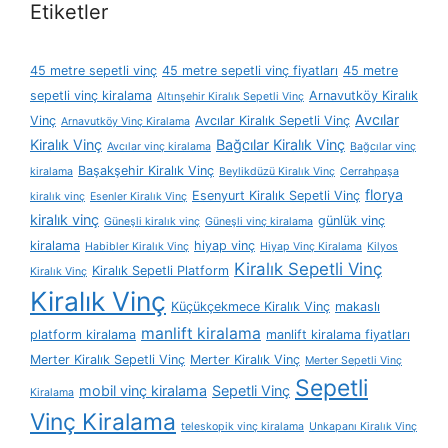
Etiketler
45 metre sepetli vinç
45 metre sepetli vinç fiyatları
45 metre
sepetli vinç kiralama
Arnavutköy Kiralık
Altınşehir Kiralık Sepetli Vinç
Avcılar
Vinç
Avcılar Kiralık Sepetli Vinç
Arnavutköy Vinç Kiralama
Kiralık Vinç
Bağcılar Kiralık Vinç
Avcılar vinç kiralama
Bağcılar vinç
Başakşehir Kiralık Vinç
kiralama
Beylikdüzü Kiralık Vinç
Cerrahpaşa
florya
Esenyurt Kiralık Sepetli Vinç
kiralık vinç
Esenler Kiralık Vinç
kiralık vinç
günlük vinç
Güneşli kiralık vinç
Güneşli vinç kiralama
kiralama
hiyap vinç
Habibler Kiralık Vinç
Hiyap Vinç Kiralama
Kilyos
Kiralık Sepetli Vinç
Kiralık Sepetli Platform
Kiralık Vinç
Kiralık Vinç
Küçükçekmece Kiralık Vinç
makaslı
manlift kiralama
platform kiralama
manlift kiralama fiyatları
Merter Kiralık Sepetli Vinç
Merter Kiralık Vinç
Merter Sepetli Vinç
Sepetli
mobil vinç kiralama
Sepetli Vinç
Kiralama
Vinç Kiralama
teleskopik vinç kiralama
Unkapanı Kiralık Vinç