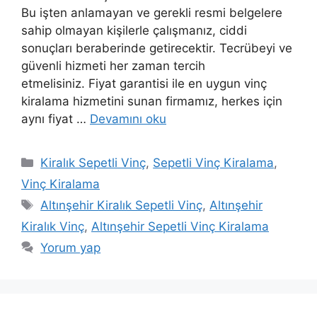
Bu işten anlamayan ve gerekli resmi belgelere
sahip olmayan kişilerle çalışmanız, ciddi
sonuçları beraberinde getirecektir. Tecrübeyi ve
güvenli hizmeti her zaman tercih
etmelisiniz. Fiyat garantisi ile en uygun vinç
kiralama hizmetini sunan firmamız, herkes için
aynı fiyat …
Devamını oku
Kategoriler
Kiralık Sepetli Vinç
,
Sepetli Vinç Kiralama
,
Vinç Kiralama
Etiketler
Altınşehir Kiralık Sepetli Vinç
,
Altınşehir
Kiralık Vinç
,
Altınşehir Sepetli Vinç Kiralama
Yorum yap