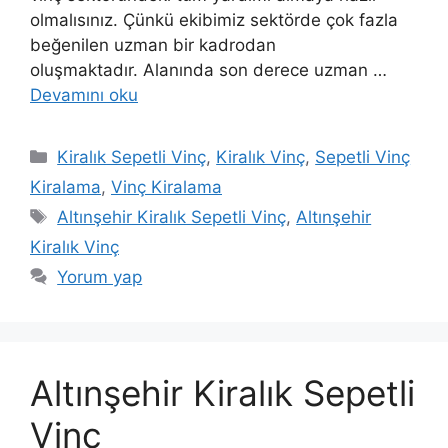
olmalısınız. Çünkü ekibimiz sektörde çok fazla
beğenilen uzman bir kadrodan
oluşmaktadır. Alanında son derece uzman …
Devamını oku
Kategoriler
Kiralık Sepetli Vinç
,
Kiralık Vinç
,
Sepetli Vinç
Kiralama
,
Vinç Kiralama
Etiketler
Altınşehir Kiralık Sepetli Vinç
,
Altınşehir
Kiralık Vinç
Yorum yap
Altınşehir Kiralık Sepetli
Vinç