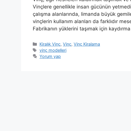
Vinçlere genellikle insan gücünün yetmediğ
çalışma alanlarında, limanda büyük gemiler
vinçlerin kullanım alanları da farklıdır mes
Fabrikanın yüklerini taşımak için kaydırma 
Kategoriler
Kiralık Vinç
,
Vinç
,
Vinç Kiralama
Etiketler
vinç modelleri
Yorum yap