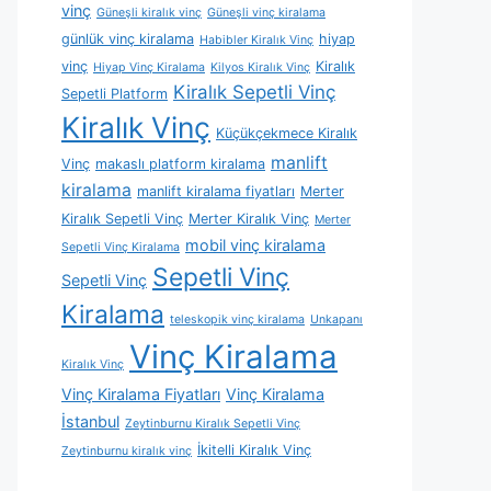
vinç
Güneşli kiralık vinç
Güneşli vinç kiralama
günlük vinç kiralama
hiyap
Habibler Kiralık Vinç
vinç
Kiralık
Hiyap Vinç Kiralama
Kilyos Kiralık Vinç
Kiralık Sepetli Vinç
Sepetli Platform
Kiralık Vinç
Küçükçekmece Kiralık
manlift
Vinç
makaslı platform kiralama
kiralama
manlift kiralama fiyatları
Merter
Kiralık Sepetli Vinç
Merter Kiralık Vinç
Merter
mobil vinç kiralama
Sepetli Vinç Kiralama
Sepetli Vinç
Sepetli Vinç
Kiralama
teleskopik vinç kiralama
Unkapanı
Vinç Kiralama
Kiralık Vinç
Vinç Kiralama Fiyatları
Vinç Kiralama
İstanbul
Zeytinburnu Kiralık Sepetli Vinç
İkitelli Kiralık Vinç
Zeytinburnu kiralık vinç