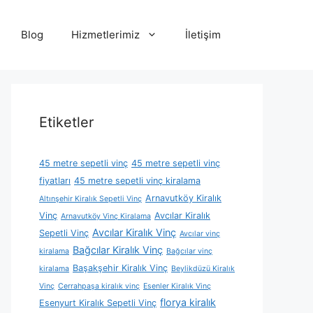
Blog
Hizmetlerimiz
İletişim
Etiketler
45 metre sepetli vinç
45 metre sepetli vinç
fiyatları
45 metre sepetli vinç kiralama
Arnavutköy Kiralık
Altınşehir Kiralık Sepetli Vinç
Vinç
Avcılar Kiralık
Arnavutköy Vinç Kiralama
Avcılar Kiralık Vinç
Sepetli Vinç
Avcılar vinç
Bağcılar Kiralık Vinç
kiralama
Bağcılar vinç
Başakşehir Kiralık Vinç
kiralama
Beylikdüzü Kiralık
Vinç
Cerrahpaşa kiralık vinç
Esenler Kiralık Vinç
florya kiralık
Esenyurt Kiralık Sepetli Vinç