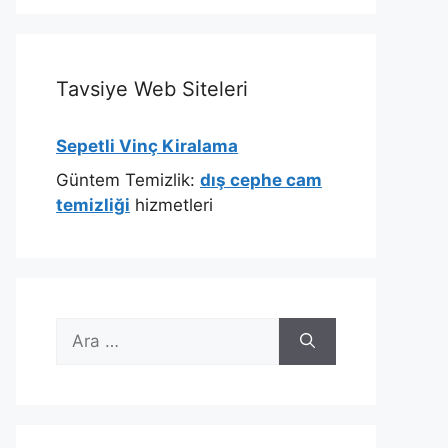
Tavsiye Web Siteleri
Sepetli Vinç Kiralama
Güntem Temizlik:
dış cephe cam
temizliği
hizmetleri
için
ara