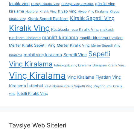
kiralık vinç
günlük vinç
Güneşli kiralık vinç
Güneşli vinç kiralama
kiralama
hiyap vinç
Habibler Kiralık Vinç
Hiyap Vinç Kiralama
Kilyos
Kiralık Sepetli Vinç
Kiralık Sepetli Platform
Kiralık Vinç
Kiralık Vinç
Küçükçekmece Kiralık Vinç
makaslı
manlift kiralama
platform kiralama
manlift kiralama fiyatları
Merter Kiralık Sepetli Vinç
Merter Kiralık Vinç
Merter Sepetli Vinç
Sepetli
mobil vinç kiralama
Sepetli Vinç
Kiralama
Vinç Kiralama
teleskopik vinç kiralama
Unkapanı Kiralık Vinç
Vinç Kiralama
Vinç Kiralama Fiyatları
Vinç
Kiralama İstanbul
Zeytinburnu Kiralık Sepetli Vinç
Zeytinburnu kiralık
İkitelli Kiralık Vinç
vinç
Tavsiye Web Siteleri