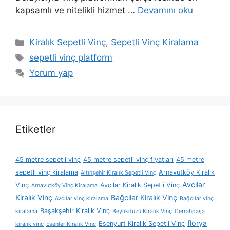
kapsamlı ve nitelikli hizmet …
Devamını oku
Kategoriler
Kiralık Sepetli Vinç
,
Sepetli Vinç Kiralama
Etiketler
sepetli vinç platform
Yorum yap
Etiketler
45 metre sepetli vinç
45 metre sepetli vinç fiyatları
45 metre
sepetli vinç kiralama
Arnavutköy Kiralık
Altınşehir Kiralık Sepetli Vinç
Avcılar
Vinç
Avcılar Kiralık Sepetli Vinç
Arnavutköy Vinç Kiralama
Kiralık Vinç
Bağcılar Kiralık Vinç
Avcılar vinç kiralama
Bağcılar vinç
Başakşehir Kiralık Vinç
kiralama
Beylikdüzü Kiralık Vinç
Cerrahpaşa
florya
Esenyurt Kiralık Sepetli Vinç
kiralık vinç
Esenler Kiralık Vinç