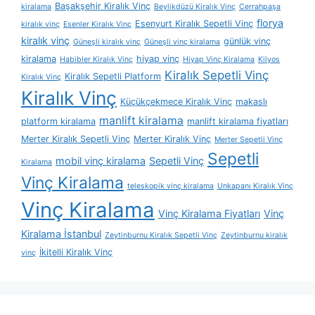
Başakşehir Kiralık Vinç
kiralama
Beylikdüzü Kiralık Vinç
Cerrahpaşa
florya
Esenyurt Kiralık Sepetli Vinç
kiralık vinç
Esenler Kiralık Vinç
kiralık vinç
günlük vinç
Güneşli kiralık vinç
Güneşli vinç kiralama
kiralama
hiyap vinç
Habibler Kiralık Vinç
Hiyap Vinç Kiralama
Kilyos
Kiralık Sepetli Vinç
Kiralık Sepetli Platform
Kiralık Vinç
Kiralık Vinç
Küçükçekmece Kiralık Vinç
makaslı
manlift kiralama
platform kiralama
manlift kiralama fiyatları
Merter Kiralık Sepetli Vinç
Merter Kiralık Vinç
Merter Sepetli Vinç
Sepetli
mobil vinç kiralama
Sepetli Vinç
Kiralama
Vinç Kiralama
teleskopik vinç kiralama
Unkapanı Kiralık Vinç
Vinç Kiralama
Vinç Kiralama Fiyatları
Vinç
Kiralama İstanbul
Zeytinburnu Kiralık Sepetli Vinç
Zeytinburnu kiralık
İkitelli Kiralık Vinç
vinç