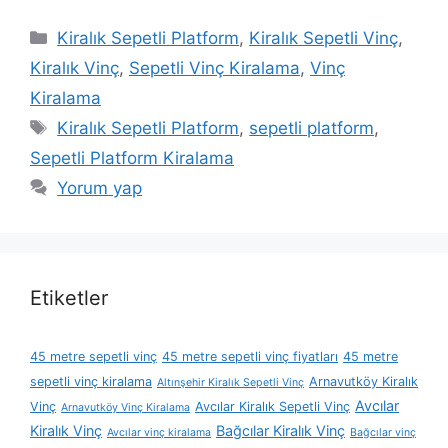
Kategoriler
Kiralık Sepetli Platform
,
Kiralık Sepetli Vinç
,
Kiralık Vinç
,
Sepetli Vinç Kiralama
,
Vinç
Kiralama
Etiketler
Kiralık Sepetli Platform
,
sepetli platform
,
Sepetli Platform Kiralama
Yorum yap
Etiketler
45 metre sepetli vinç
45 metre sepetli vinç fiyatları
45 metre
sepetli vinç kiralama
Arnavutköy Kiralık
Altınşehir Kiralık Sepetli Vinç
Avcılar
Vinç
Avcılar Kiralık Sepetli Vinç
Arnavutköy Vinç Kiralama
Kiralık Vinç
Bağcılar Kiralık Vinç
Avcılar vinç kiralama
Bağcılar vinç