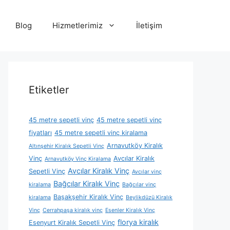
Blog
Hizmetlerimiz
İletişim
Etiketler
45 metre sepetli vinç
45 metre sepetli vinç
fiyatları
45 metre sepetli vinç kiralama
Arnavutköy Kiralık
Altınşehir Kiralık Sepetli Vinç
Vinç
Avcılar Kiralık
Arnavutköy Vinç Kiralama
Avcılar Kiralık Vinç
Sepetli Vinç
Avcılar vinç
Bağcılar Kiralık Vinç
kiralama
Bağcılar vinç
Başakşehir Kiralık Vinç
kiralama
Beylikdüzü Kiralık
Vinç
Cerrahpaşa kiralık vinç
Esenler Kiralık Vinç
florya kiralık
Esenyurt Kiralık Sepetli Vinç