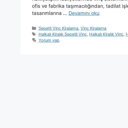
ofis ve fabrika taşımacılığından, tadilat 
tasarımlarına …
Devamını oku
Kategoriler
Sepetli Vinç Kiralama
,
Vinç Kiralama
Etiketler
Halkalı Kiralık Sepetli Vinç
,
Halkalı Kiralık Vinç
,
H
Yorum yap