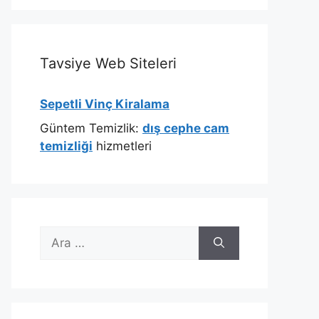
Tavsiye Web Siteleri
Sepetli Vinç Kiralama
Güntem Temizlik:
dış cephe cam
temizliği
hizmetleri
için
ara