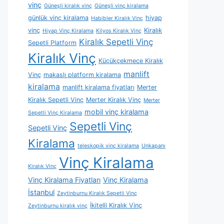
vinç
Güneşli kiralık vinç
Güneşli vinç kiralama
günlük vinç kiralama
hiyap
Habibler Kiralık Vinç
vinç
Kiralık
Hiyap Vinç Kiralama
Kilyos Kiralık Vinç
Kiralık Sepetli Vinç
Sepetli Platform
Kiralık Vinç
Küçükçekmece Kiralık
manlift
Vinç
makaslı platform kiralama
kiralama
manlift kiralama fiyatları
Merter
Kiralık Sepetli Vinç
Merter Kiralık Vinç
Merter
mobil vinç kiralama
Sepetli Vinç Kiralama
Sepetli Vinç
Sepetli Vinç
Kiralama
teleskopik vinç kiralama
Unkapanı
Vinç Kiralama
Kiralık Vinç
Vinç Kiralama Fiyatları
Vinç Kiralama
İstanbul
Zeytinburnu Kiralık Sepetli Vinç
İkitelli Kiralık Vinç
Zeytinburnu kiralık vinç