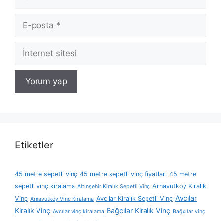
E-
posta
İnternet
sitesi
Etiketler
45 metre sepetli vinç
45 metre sepetli vinç fiyatları
45 metre
sepetli vinç kiralama
Arnavutköy Kiralık
Altınşehir Kiralık Sepetli Vinç
Avcılar
Vinç
Avcılar Kiralık Sepetli Vinç
Arnavutköy Vinç Kiralama
Kiralık Vinç
Bağcılar Kiralık Vinç
Avcılar vinç kiralama
Bağcılar vinç