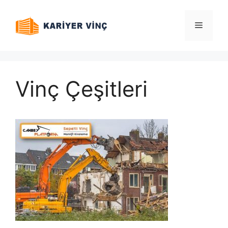
İçeriğe
atla
Menü
Vinç Çeşitleri