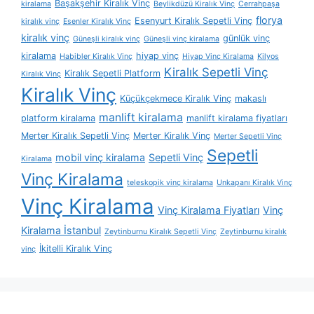
Başakşehir Kiralık Vinç
kiralama
Beylikdüzü Kiralık Vinç
Cerrahpaşa
florya
Esenyurt Kiralık Sepetli Vinç
kiralık vinç
Esenler Kiralık Vinç
kiralık vinç
günlük vinç
Güneşli kiralık vinç
Güneşli vinç kiralama
kiralama
hiyap vinç
Habibler Kiralık Vinç
Hiyap Vinç Kiralama
Kilyos
Kiralık Sepetli Vinç
Kiralık Sepetli Platform
Kiralık Vinç
Kiralık Vinç
Küçükçekmece Kiralık Vinç
makaslı
manlift kiralama
platform kiralama
manlift kiralama fiyatları
Merter Kiralık Sepetli Vinç
Merter Kiralık Vinç
Merter Sepetli Vinç
Sepetli
mobil vinç kiralama
Sepetli Vinç
Kiralama
Vinç Kiralama
teleskopik vinç kiralama
Unkapanı Kiralık Vinç
Vinç Kiralama
Vinç Kiralama Fiyatları
Vinç
Kiralama İstanbul
Zeytinburnu Kiralık Sepetli Vinç
Zeytinburnu kiralık
İkitelli Kiralık Vinç
vinç