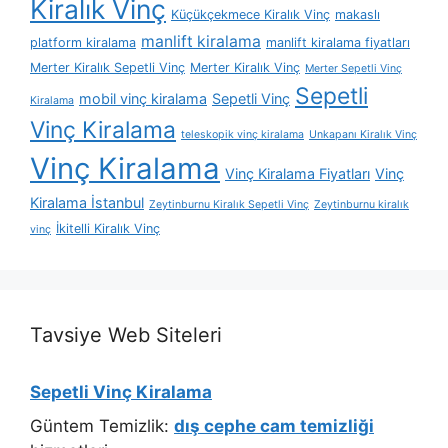
Kiralık Vinç
Küçükçekmece Kiralık Vinç
makaslı
manlift kiralama
platform kiralama
manlift kiralama fiyatları
Merter Kiralık Sepetli Vinç
Merter Kiralık Vinç
Merter Sepetli Vinç
Sepetli
mobil vinç kiralama
Sepetli Vinç
Kiralama
Vinç Kiralama
teleskopik vinç kiralama
Unkapanı Kiralık Vinç
Vinç Kiralama
Vinç Kiralama Fiyatları
Vinç
Kiralama İstanbul
Zeytinburnu Kiralık Sepetli Vinç
Zeytinburnu kiralık
İkitelli Kiralık Vinç
vinç
Tavsiye Web Siteleri
Sepetli Vinç Kiralama
Güntem Temizlik:
dış cephe cam temizliği