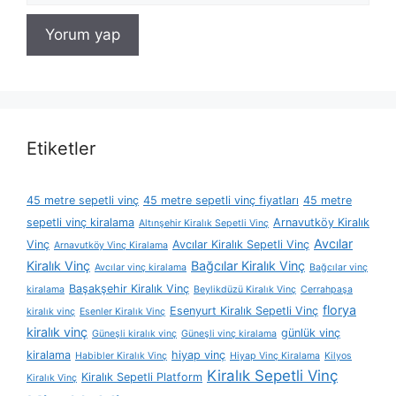
Etiketler
45 metre sepetli vinç
45 metre sepetli vinç fiyatları
45 metre
sepetli vinç kiralama
Arnavutköy Kiralık
Altınşehir Kiralık Sepetli Vinç
Avcılar
Vinç
Avcılar Kiralık Sepetli Vinç
Arnavutköy Vinç Kiralama
Kiralık Vinç
Bağcılar Kiralık Vinç
Avcılar vinç kiralama
Bağcılar vinç
Başakşehir Kiralık Vinç
kiralama
Beylikdüzü Kiralık Vinç
Cerrahpaşa
florya
Esenyurt Kiralık Sepetli Vinç
kiralık vinç
Esenler Kiralık Vinç
kiralık vinç
günlük vinç
Güneşli kiralık vinç
Güneşli vinç kiralama
kiralama
hiyap vinç
Habibler Kiralık Vinç
Hiyap Vinç Kiralama
Kilyos
Kiralık Sepetli Vinç
Kiralık Sepetli Platform
Kiralık Vinç