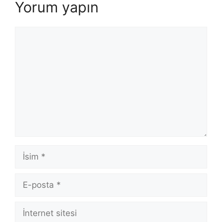
Yorum yapın
Yorum
İsim
E-
posta
İnternet
sitesi