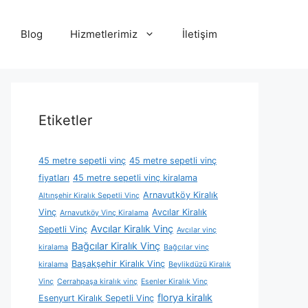
Blog
Hizmetlerimiz
İletişim
Etiketler
45 metre sepetli vinç
45 metre sepetli vinç
fiyatları
45 metre sepetli vinç kiralama
Arnavutköy Kiralık
Altınşehir Kiralık Sepetli Vinç
Vinç
Avcılar Kiralık
Arnavutköy Vinç Kiralama
Avcılar Kiralık Vinç
Sepetli Vinç
Avcılar vinç
Bağcılar Kiralık Vinç
kiralama
Bağcılar vinç
Başakşehir Kiralık Vinç
kiralama
Beylikdüzü Kiralık
Vinç
Cerrahpaşa kiralık vinç
Esenler Kiralık Vinç
florya kiralık
Esenyurt Kiralık Sepetli Vinç