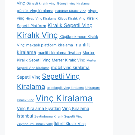
vinç
Güneşli kiralık vinç
Güneşli vinç kiralama
günlük vinç kiralama
hiyap
Habibler Kiralık Vinç
vinç
Kiralık
Hiyap Vinç Kiralama
Kilyos Kiralık Vinç
Kiralık Sepetli Vinç
Sepetli Platform
Kiralık Vinç
Küçükçekmece Kiralık
manlift
Vinç
makaslı platform kiralama
kiralama
manlift kiralama fiyatları
Merter
Kiralık Sepetli Vinç
Merter Kiralık Vinç
Merter
mobil vinç kiralama
Sepetli Vinç Kiralama
Sepetli Vinç
Sepetli Vinç
Kiralama
teleskopik vinç kiralama
Unkapanı
Vinç Kiralama
Kiralık Vinç
Vinç Kiralama Fiyatları
Vinç Kiralama
İstanbul
Zeytinburnu Kiralık Sepetli Vinç
İkitelli Kiralık Vinç
Zeytinburnu kiralık vinç