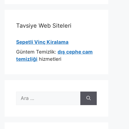
Tavsiye Web Siteleri
Sepetli Vinç Kiralama
Güntem Temizlik:
dış cephe cam
temizliği
hizmetleri
için
ara