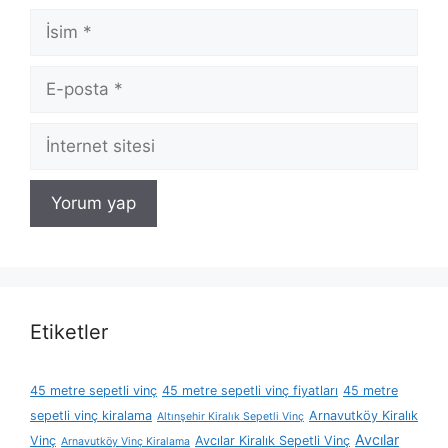
İsim
E-
posta
İnternet
sitesi
Etiketler
45 metre sepetli vinç
45 metre sepetli vinç fiyatları
45 metre
sepetli vinç kiralama
Arnavutköy Kiralık
Altınşehir Kiralık Sepetli Vinç
Avcılar
Vinç
Avcılar Kiralık Sepetli Vinç
Arnavutköy Vinç Kiralama