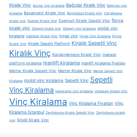
Kiralık Vinç
Bağcılar Kiralık Vinç
Avcılar vinç kiralama
Bağcılar vinç
Başakşehir Kiralık Vinç
kiralama
Beylikdüzü Kiralık Vinç
Cerrahpaşa
florya
Esenyurt Kiralık Sepetli Vinç
kiralık vinç
Esenler Kiralık Vinç
kiralık vinç
günlük vinç
Güneşli kiralık vinç
Güneşli vinç kiralama
kiralama
hiyap vinç
Habibler Kiralık Vinç
Hiyap Vinç Kiralama
Kilyos
Kiralık Sepetli Vinç
Kiralık Sepetli Platform
Kiralık Vinç
Kiralık Vinç
Küçükçekmece Kiralık Vinç
makaslı
manlift kiralama
platform kiralama
manlift kiralama fiyatları
Merter Kiralık Sepetli Vinç
Merter Kiralık Vinç
Merter Sepetli Vinç
Sepetli
mobil vinç kiralama
Sepetli Vinç
Kiralama
Vinç Kiralama
teleskopik vinç kiralama
Unkapanı Kiralık Vinç
Vinç Kiralama
Vinç Kiralama Fiyatları
Vinç
Kiralama İstanbul
Zeytinburnu Kiralık Sepetli Vinç
Zeytinburnu kiralık
İkitelli Kiralık Vinç
vinç