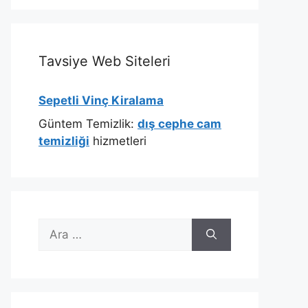
Tavsiye Web Siteleri
Sepetli Vinç Kiralama
Güntem Temizlik:
dış cephe cam
temizliği
hizmetleri
için
ara