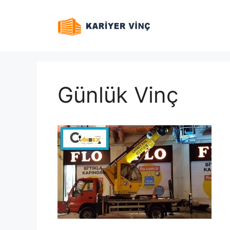
İçeriğe
atla
Günlük Vinç