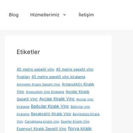
Blog
Hizmetlerimiz
İletişim
Etiketler
45 metre sepetli vinç
45 metre sepetli vinç
fiyatları
45 metre sepetli vinç kiralama
Arnavutköy Kiralık
Altınşehir Kiralık Sepetli Vinç
Vinç
Avcılar Kiralık
Arnavutköy Vinç Kiralama
Avcılar Kiralık Vinç
Sepetli Vinç
Avcılar vinç
Bağcılar Kiralık Vinç
kiralama
Bağcılar vinç
Başakşehir Kiralık Vinç
kiralama
Beylikdüzü Kiralık
Vinç
Cerrahpaşa kiralık vinç
Esenler Kiralık Vinç
florya kiralık
Esenyurt Kiralık Sepetli Vinç