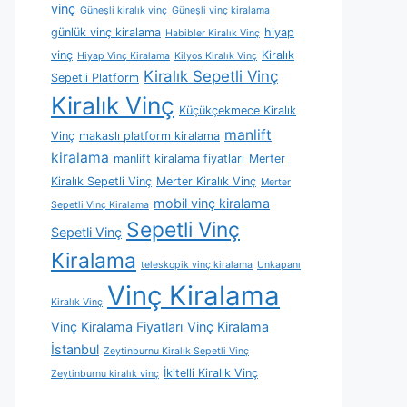
vinç
Güneşli kiralık vinç
Güneşli vinç kiralama
günlük vinç kiralama
hiyap
Habibler Kiralık Vinç
vinç
Kiralık
Hiyap Vinç Kiralama
Kilyos Kiralık Vinç
Kiralık Sepetli Vinç
Sepetli Platform
Kiralık Vinç
Küçükçekmece Kiralık
manlift
Vinç
makaslı platform kiralama
kiralama
manlift kiralama fiyatları
Merter
Kiralık Sepetli Vinç
Merter Kiralık Vinç
Merter
mobil vinç kiralama
Sepetli Vinç Kiralama
Sepetli Vinç
Sepetli Vinç
Kiralama
teleskopik vinç kiralama
Unkapanı
Vinç Kiralama
Kiralık Vinç
Vinç Kiralama Fiyatları
Vinç Kiralama
İstanbul
Zeytinburnu Kiralık Sepetli Vinç
İkitelli Kiralık Vinç
Zeytinburnu kiralık vinç