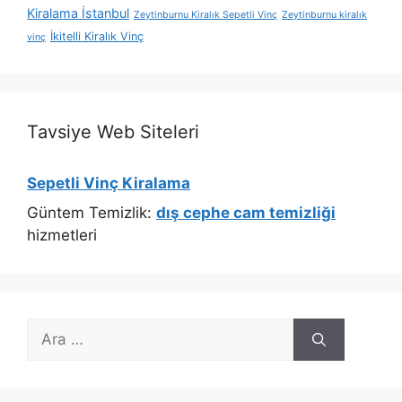
Kiralama İstanbul
Zeytinburnu Kiralık Sepetli Vinç
Zeytinburnu kiralık
İkitelli Kiralık Vinç
vinç
Tavsiye Web Siteleri
Sepetli Vinç Kiralama
Güntem Temizlik:
dış cephe cam temizliği
hizmetleri
için
ara