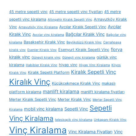
45 metre sepetli vinç
45 metre sepetli vinç fiyatları
45 metre
sepetli vinç kiralama
Arnavutköy Kiralık
Altınşehir Kiralık Sepetli Vinç
Avcılar
Vinç
Avcılar Kiralık Sepetli Vinç
Arnavutköy Vinç Kiralama
Kiralık Vinç
Bağcılar Kiralık Vinç
Avcılar vinç kiralama
Bağcılar vinç
Başakşehir Kiralık Vinç
kiralama
Beylikdüzü Kiralık Vinç
Cerrahpaşa
florya
Esenyurt Kiralık Sepetli Vinç
kiralık vinç
Esenler Kiralık Vinç
kiralık vinç
günlük vinç
Güneşli kiralık vinç
Güneşli vinç kiralama
kiralama
hiyap vinç
Habibler Kiralık Vinç
Hiyap Vinç Kiralama
Kilyos
Kiralık Sepetli Vinç
Kiralık Sepetli Platform
Kiralık Vinç
Kiralık Vinç
Küçükçekmece Kiralık Vinç
makaslı
manlift kiralama
platform kiralama
manlift kiralama fiyatları
Merter Kiralık Sepetli Vinç
Merter Kiralık Vinç
Merter Sepetli Vinç
Sepetli
mobil vinç kiralama
Sepetli Vinç
Kiralama
Vinç Kiralama
teleskopik vinç kiralama
Unkapanı Kiralık Vinç
Vinç Kiralama
Vinç Kiralama Fiyatları
Vinç