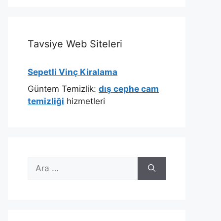
Tavsiye Web Siteleri
Sepetli Vinç Kiralama
Güntem Temizlik:
dış cephe cam
temizliği
hizmetleri
için
ara