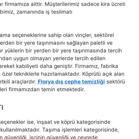
 firmamıza aittir. Müşterilerimiz sadece kira ücreti
imiz, zamanında iş teslimatı
lama seçeneklerine sahip olan vinçler, sektörel
r yerden bir yere taşınmasını sağlayan paletli ve
ğır yüklerin bir yerden bir yere taşınmasında tercih
mından uygun olmayan yerlerde tercih edilen
 hareket kabiliyeti daha geniştir. Firmamız, fabrika
, özel tekniklerle hazırlamaktadır. Köprülü açık alan
tkili araçlardır.
Florya dış cephe temizliği
sektörü
nçleri firmamızdan temin etmektedir.
ı
 seçenekler ise, inşaat ve köprü kategorisinde
 kullanılmaktadır. Taşıma işlemleri kategorisinde,
 güvenliği, işçinin güvenliği ve çevrede