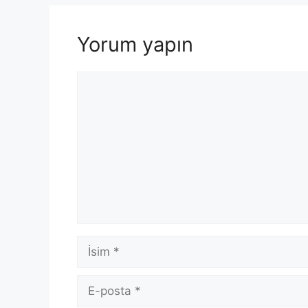
Yorum yapın
Yorum
İsim
E-
posta