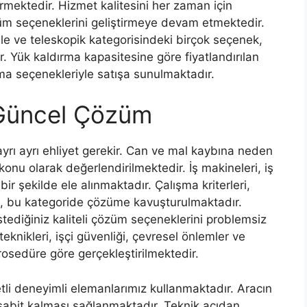
irmektedir. Hizmet kalitesini her zaman için
züm seçeneklerini geliştirmeye devam etmektedir.
 kule ve teleskopik kategorisindeki birçok seçenek,
ır. Yük kaldırma kapasitesine göre fiyatlandırılan
lama seçenekleriyle satışa sunulmaktadır.
 Güncel Çözüm
n ayrı ayrı ehliyet gerekir. Can ve mal kaybına neden
konu olarak değerlendirilmektedir. İş makineleri, iş
ir şekilde ele alınmaktadır. Çalışma kriterleri,
m, bu kategoride çözüme kavuşturulmaktadır.
 istediğiniz kaliteli çözüm seçeneklerini problemsiz
teknikleri, işçi güvenliği, çevresel önlemler ve
rosedüre göre gerçekleştirilmektedir.
etli deneyimli elemanlarımız kullanmaktadır. Aracın
n sabit kalması sağlanmaktadır. Teknik açıdan