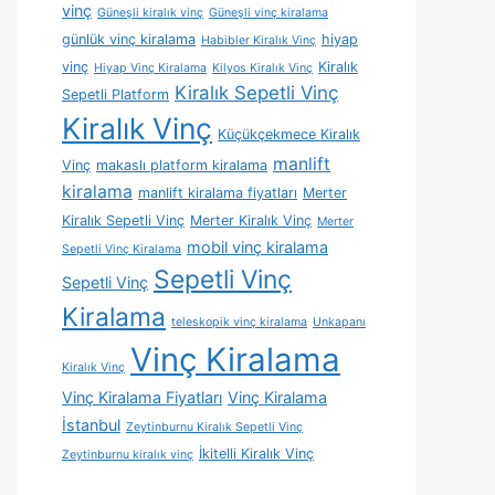
vinç
Güneşli kiralık vinç
Güneşli vinç kiralama
günlük vinç kiralama
hiyap
Habibler Kiralık Vinç
vinç
Kiralık
Hiyap Vinç Kiralama
Kilyos Kiralık Vinç
Kiralık Sepetli Vinç
Sepetli Platform
Kiralık Vinç
Küçükçekmece Kiralık
manlift
Vinç
makaslı platform kiralama
kiralama
manlift kiralama fiyatları
Merter
Kiralık Sepetli Vinç
Merter Kiralık Vinç
Merter
mobil vinç kiralama
Sepetli Vinç Kiralama
Sepetli Vinç
Sepetli Vinç
Kiralama
teleskopik vinç kiralama
Unkapanı
Vinç Kiralama
Kiralık Vinç
Vinç Kiralama Fiyatları
Vinç Kiralama
İstanbul
Zeytinburnu Kiralık Sepetli Vinç
İkitelli Kiralık Vinç
Zeytinburnu kiralık vinç