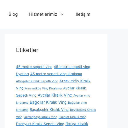
Blog
Hizmetlerimiz
İletişim
Etiketler
45 metre sepetli vinç
45 metre sepetli vinç
fiyatları
45 metre sepetli vinç kiralama
Arnavutköy Kiralık
Altınşehir Kiralık Sepetli Vinç
Vinç
Avcılar Kiralık
Arnavutköy Vinç Kiralama
Avcılar Kiralık Vinç
Sepetli Vinç
Avcılar vinç
Bağcılar Kiralık Vinç
kiralama
Bağcılar vinç
Başakşehir Kiralık Vinç
kiralama
Beylikdüzü Kiralık
Vinç
Cerrahpaşa kiralık vinç
Esenler Kiralık Vinç
florya kiralık
Esenyurt Kiralık Sepetli Vinç