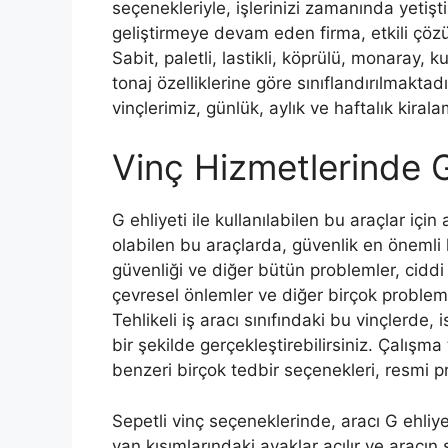
seçenekleriyle, işlerinizi zamanında yetişt
geliştirmeye devam eden firma, etkili çö
Sabit, paletli, lastikli, köprülü, monaray,
tonaj özelliklerine göre sınıflandırılmaktad
vinçlerimiz, günlük, aylık ve haftalık kira
Vinç Hizmetlerinde
G ehliyeti ile kullanılabilen bu araçlar içi
olabilen bu araçlarda, güvenlik en önemli 
güvenliği ve diğer bütün problemler, ciddi b
çevresel önlemler ve diğer birçok proble
Tehlikeli iş aracı sınıfındaki bu vinçlerde,
bir şekilde gerçekleştirebilirsiniz. Çalışma 
benzeri birçok tedbir seçenekleri, resmi p
Sepetli vinç seçeneklerinde, aracı G ehliy
yan kısımlarındaki ayaklar açılır ve aracı