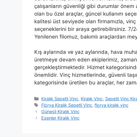
çalışanların güvenliği gibi durumlar önem
olan bu özel araçlar, güncel kullanım seç
kalitesi üst seviyede olan firmamızla, vinç
seçeneklerini bir araya getirebilirsiniz. 7
Yenilenen filomuz, bakımlı araçlardan me
Kış aylarında ve yaz aylarında, hava muh
üretmeye devam eden ekiplerimiz, zamanla
gerçekleştirmektedir. Hizmet kategorisinde
önemlidir. Vinç hizmetlerinde, güvenli taşı
kategorisinde üretilen bu araçlar, her zam
Kategoriler
Kiralık Sepetli Vinç
,
Kiralık Vinç
,
Sepetli Vinç Ki
Etiketler
Florya Kiralık Sepetli Vinç
,
florya kiralık vinç
Güneşli Kiralık Vinç
Esenler Kiralık Vinç