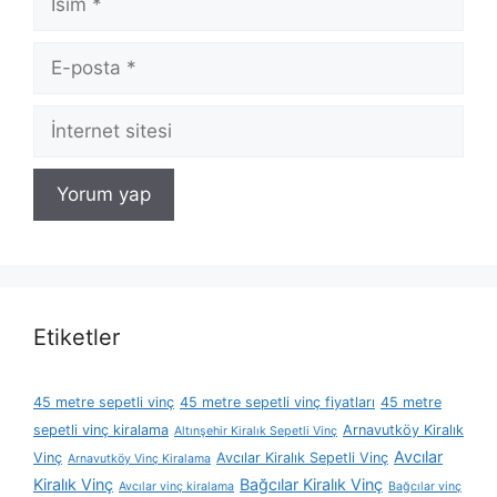
E-
posta
İnternet
sitesi
Etiketler
45 metre sepetli vinç
45 metre sepetli vinç fiyatları
45 metre
sepetli vinç kiralama
Arnavutköy Kiralık
Altınşehir Kiralık Sepetli Vinç
Avcılar
Vinç
Avcılar Kiralık Sepetli Vinç
Arnavutköy Vinç Kiralama
Kiralık Vinç
Bağcılar Kiralık Vinç
Avcılar vinç kiralama
Bağcılar vinç