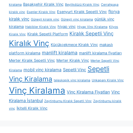
Başakşehir Kiralık Vinç
kiralama
Beylikdüzü Kiralık Vinç
Cerrahpaşa
florya
Esenyurt Kiralık Sepetli Vinç
kiralık vinç
Esenler Kiralık Vinç
kiralık vinç
günlük vinç
Güneşli kiralık vinç
Güneşli vinç kiralama
kiralama
hiyap vinç
Habibler Kiralık Vinç
Hiyap Vinç Kiralama
Kilyos
Kiralık Sepetli Vinç
Kiralık Sepetli Platform
Kiralık Vinç
Kiralık Vinç
Küçükçekmece Kiralık Vinç
makaslı
manlift kiralama
platform kiralama
manlift kiralama fiyatları
Merter Kiralık Sepetli Vinç
Merter Kiralık Vinç
Merter Sepetli Vinç
Sepetli
mobil vinç kiralama
Sepetli Vinç
Kiralama
Vinç Kiralama
teleskopik vinç kiralama
Unkapanı Kiralık Vinç
Vinç Kiralama
Vinç Kiralama Fiyatları
Vinç
Kiralama İstanbul
Zeytinburnu Kiralık Sepetli Vinç
Zeytinburnu kiralık
İkitelli Kiralık Vinç
vinç