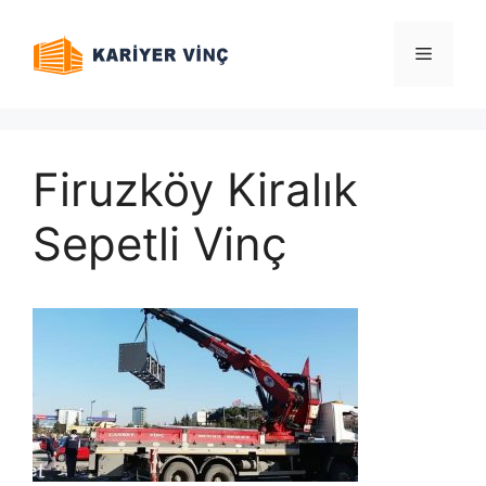
İçeriğe
atla
Menü
Firuzköy Kiralık
Sepetli Vinç