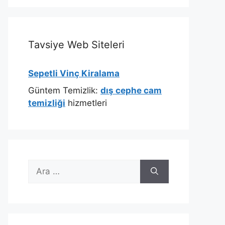
Tavsiye Web Siteleri
Sepetli Vinç Kiralama
Güntem Temizlik:
dış cephe cam
temizliği
hizmetleri
için
ara