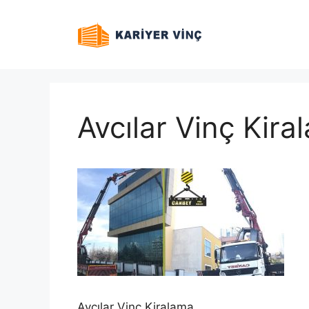
İçeriğe
atla
Avcılar Vinç Kira
Avcılar Vinç Kiralama