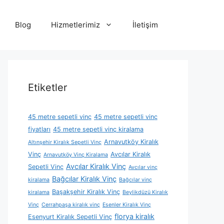
Blog
Hizmetlerimiz
İletişim
Etiketler
45 metre sepetli vinç
45 metre sepetli vinç
fiyatları
45 metre sepetli vinç kiralama
Arnavutköy Kiralık
Altınşehir Kiralık Sepetli Vinç
Vinç
Avcılar Kiralık
Arnavutköy Vinç Kiralama
Avcılar Kiralık Vinç
Sepetli Vinç
Avcılar vinç
Bağcılar Kiralık Vinç
kiralama
Bağcılar vinç
Başakşehir Kiralık Vinç
kiralama
Beylikdüzü Kiralık
Vinç
Cerrahpaşa kiralık vinç
Esenler Kiralık Vinç
florya kiralık
Esenyurt Kiralık Sepetli Vinç