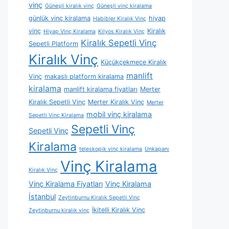
vinç
Güneşli kiralık vinç
Güneşli vinç kiralama
günlük vinç kiralama
hiyap
Habibler Kiralık Vinç
vinç
Kiralık
Hiyap Vinç Kiralama
Kilyos Kiralık Vinç
Kiralık Sepetli Vinç
Sepetli Platform
Kiralık Vinç
Küçükçekmece Kiralık
manlift
Vinç
makaslı platform kiralama
kiralama
manlift kiralama fiyatları
Merter
Kiralık Sepetli Vinç
Merter Kiralık Vinç
Merter
mobil vinç kiralama
Sepetli Vinç Kiralama
Sepetli Vinç
Sepetli Vinç
Kiralama
teleskopik vinç kiralama
Unkapanı
Vinç Kiralama
Kiralık Vinç
Vinç Kiralama Fiyatları
Vinç Kiralama
İstanbul
Zeytinburnu Kiralık Sepetli Vinç
İkitelli Kiralık Vinç
Zeytinburnu kiralık vinç