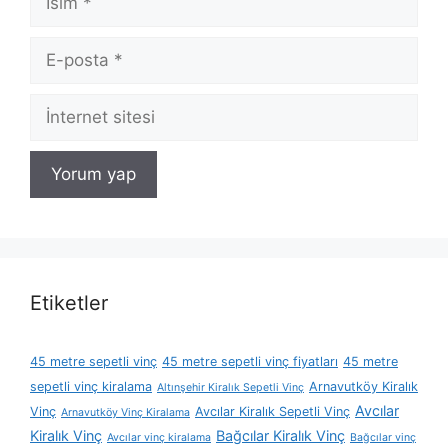
E-
posta
İnternet
sitesi
Etiketler
45 metre sepetli vinç
45 metre sepetli vinç fiyatları
45 metre
sepetli vinç kiralama
Arnavutköy Kiralık
Altınşehir Kiralık Sepetli Vinç
Avcılar
Vinç
Avcılar Kiralık Sepetli Vinç
Arnavutköy Vinç Kiralama
Kiralık Vinç
Bağcılar Kiralık Vinç
Avcılar vinç kiralama
Bağcılar vinç