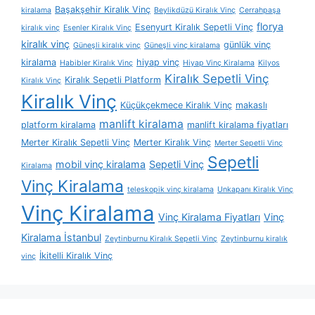
Başakşehir Kiralık Vinç
kiralama
Beylikdüzü Kiralık Vinç
Cerrahpaşa
florya
Esenyurt Kiralık Sepetli Vinç
kiralık vinç
Esenler Kiralık Vinç
kiralık vinç
günlük vinç
Güneşli kiralık vinç
Güneşli vinç kiralama
kiralama
hiyap vinç
Habibler Kiralık Vinç
Hiyap Vinç Kiralama
Kilyos
Kiralık Sepetli Vinç
Kiralık Sepetli Platform
Kiralık Vinç
Kiralık Vinç
Küçükçekmece Kiralık Vinç
makaslı
manlift kiralama
platform kiralama
manlift kiralama fiyatları
Merter Kiralık Sepetli Vinç
Merter Kiralık Vinç
Merter Sepetli Vinç
Sepetli
mobil vinç kiralama
Sepetli Vinç
Kiralama
Vinç Kiralama
teleskopik vinç kiralama
Unkapanı Kiralık Vinç
Vinç Kiralama
Vinç Kiralama Fiyatları
Vinç
Kiralama İstanbul
Zeytinburnu Kiralık Sepetli Vinç
Zeytinburnu kiralık
İkitelli Kiralık Vinç
vinç