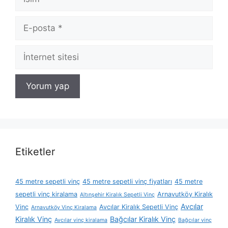
E-
posta
İnternet
sitesi
Etiketler
45 metre sepetli vinç
45 metre sepetli vinç fiyatları
45 metre
sepetli vinç kiralama
Arnavutköy Kiralık
Altınşehir Kiralık Sepetli Vinç
Avcılar
Vinç
Avcılar Kiralık Sepetli Vinç
Arnavutköy Vinç Kiralama
Kiralık Vinç
Bağcılar Kiralık Vinç
Avcılar vinç kiralama
Bağcılar vinç