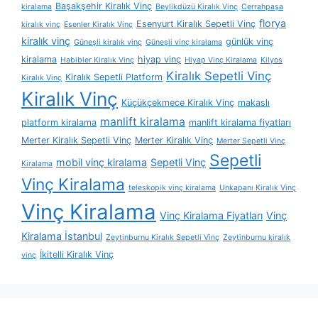
Başakşehir Kiralık Vinç
kiralama
Beylikdüzü Kiralık Vinç
Cerrahpaşa
florya
Esenyurt Kiralık Sepetli Vinç
kiralık vinç
Esenler Kiralık Vinç
kiralık vinç
günlük vinç
Güneşli kiralık vinç
Güneşli vinç kiralama
kiralama
hiyap vinç
Habibler Kiralık Vinç
Hiyap Vinç Kiralama
Kilyos
Kiralık Sepetli Vinç
Kiralık Sepetli Platform
Kiralık Vinç
Kiralık Vinç
Küçükçekmece Kiralık Vinç
makaslı
manlift kiralama
platform kiralama
manlift kiralama fiyatları
Merter Kiralık Sepetli Vinç
Merter Kiralık Vinç
Merter Sepetli Vinç
Sepetli
mobil vinç kiralama
Sepetli Vinç
Kiralama
Vinç Kiralama
teleskopik vinç kiralama
Unkapanı Kiralık Vinç
Vinç Kiralama
Vinç Kiralama Fiyatları
Vinç
Kiralama İstanbul
Zeytinburnu Kiralık Sepetli Vinç
Zeytinburnu kiralık
İkitelli Kiralık Vinç
vinç