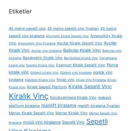
Etiketler
45 metre sepetli vinç
45 metre sepetli vinç fiyatları
45 metre
sepetli vinç kiralama
Arnavutköy Kiralık
Altınşehir Kiralık Sepetli Vinç
Avcılar
Vinç
Avcılar Kiralık Sepetli Vinç
Arnavutköy Vinç Kiralama
Kiralık Vinç
Bağcılar Kiralık Vinç
Avcılar vinç kiralama
Bağcılar vinç
Başakşehir Kiralık Vinç
kiralama
Beylikdüzü Kiralık Vinç
Cerrahpaşa
florya
Esenyurt Kiralık Sepetli Vinç
kiralık vinç
Esenler Kiralık Vinç
kiralık vinç
günlük vinç
Güneşli kiralık vinç
Güneşli vinç kiralama
kiralama
hiyap vinç
Habibler Kiralık Vinç
Hiyap Vinç Kiralama
Kilyos
Kiralık Sepetli Vinç
Kiralık Sepetli Platform
Kiralık Vinç
Kiralık Vinç
Küçükçekmece Kiralık Vinç
makaslı
manlift kiralama
platform kiralama
manlift kiralama fiyatları
Merter Kiralık Sepetli Vinç
Merter Kiralık Vinç
Merter Sepetli Vinç
Sepetli
mobil vinç kiralama
Sepetli Vinç
Kiralama