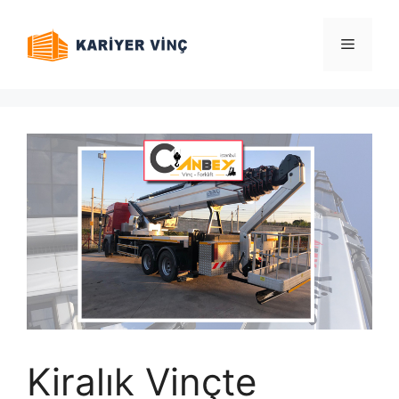
İçeriğe
atla
Menü
Kiralık Vinçte