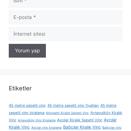
E-
posta
İnternet
sitesi
Etiketler
45 metre sepetli vinç
45 metre sepetli vinç fiyatları
45 metre
sepetli vinç kiralama
Arnavutköy Kiralık
Altınşehir Kiralık Sepetli Vinç
Avcılar
Vinç
Avcılar Kiralık Sepetli Vinç
Arnavutköy Vinç Kiralama
Kiralık Vinç
Bağcılar Kiralık Vinç
Avcılar vinç kiralama
Bağcılar vinç