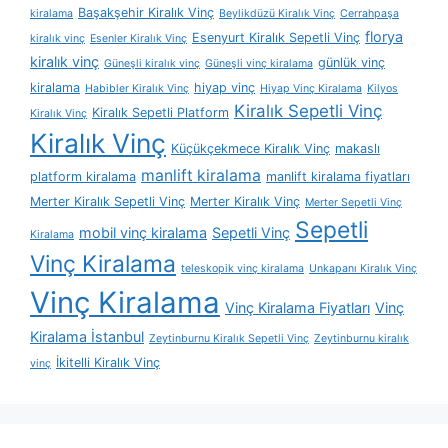
Başakşehir Kiralık Vinç
kiralama
Beylikdüzü Kiralık Vinç
Cerrahpaşa
florya
Esenyurt Kiralık Sepetli Vinç
kiralık vinç
Esenler Kiralık Vinç
kiralık vinç
günlük vinç
Güneşli kiralık vinç
Güneşli vinç kiralama
kiralama
hiyap vinç
Habibler Kiralık Vinç
Hiyap Vinç Kiralama
Kilyos
Kiralık Sepetli Vinç
Kiralık Sepetli Platform
Kiralık Vinç
Kiralık Vinç
Küçükçekmece Kiralık Vinç
makaslı
manlift kiralama
platform kiralama
manlift kiralama fiyatları
Merter Kiralık Sepetli Vinç
Merter Kiralık Vinç
Merter Sepetli Vinç
Sepetli
mobil vinç kiralama
Sepetli Vinç
Kiralama
Vinç Kiralama
teleskopik vinç kiralama
Unkapanı Kiralık Vinç
Vinç Kiralama
Vinç Kiralama Fiyatları
Vinç
Kiralama İstanbul
Zeytinburnu Kiralık Sepetli Vinç
Zeytinburnu kiralık
İkitelli Kiralık Vinç
vinç