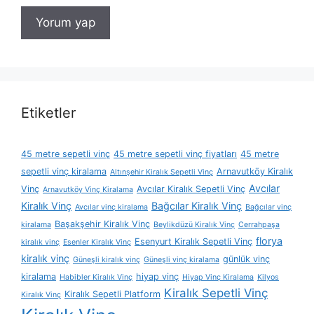
Etiketler
45 metre sepetli vinç
45 metre sepetli vinç fiyatları
45 metre
sepetli vinç kiralama
Arnavutköy Kiralık
Altınşehir Kiralık Sepetli Vinç
Avcılar
Vinç
Avcılar Kiralık Sepetli Vinç
Arnavutköy Vinç Kiralama
Kiralık Vinç
Bağcılar Kiralık Vinç
Avcılar vinç kiralama
Bağcılar vinç
Başakşehir Kiralık Vinç
kiralama
Beylikdüzü Kiralık Vinç
Cerrahpaşa
florya
Esenyurt Kiralık Sepetli Vinç
kiralık vinç
Esenler Kiralık Vinç
kiralık vinç
günlük vinç
Güneşli kiralık vinç
Güneşli vinç kiralama
kiralama
hiyap vinç
Habibler Kiralık Vinç
Hiyap Vinç Kiralama
Kilyos
Kiralık Sepetli Vinç
Kiralık Sepetli Platform
Kiralık Vinç