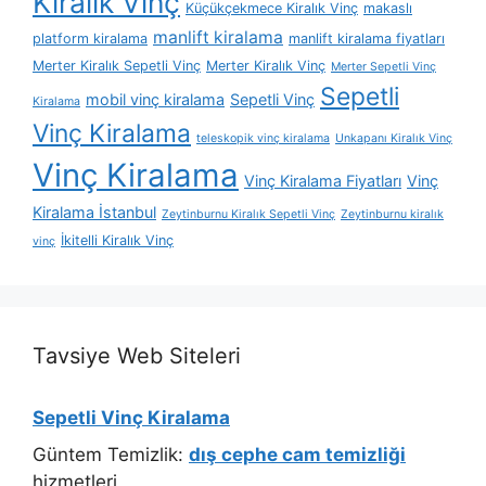
Kiralık Vinç
Küçükçekmece Kiralık Vinç
makaslı
manlift kiralama
platform kiralama
manlift kiralama fiyatları
Merter Kiralık Sepetli Vinç
Merter Kiralık Vinç
Merter Sepetli Vinç
Sepetli
mobil vinç kiralama
Sepetli Vinç
Kiralama
Vinç Kiralama
teleskopik vinç kiralama
Unkapanı Kiralık Vinç
Vinç Kiralama
Vinç Kiralama Fiyatları
Vinç
Kiralama İstanbul
Zeytinburnu Kiralık Sepetli Vinç
Zeytinburnu kiralık
İkitelli Kiralık Vinç
vinç
Tavsiye Web Siteleri
Sepetli Vinç Kiralama
Güntem Temizlik:
dış cephe cam temizliği
hizmetleri