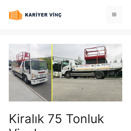
İçeriğe
atla
Menü
Kiralık 75 Tonluk