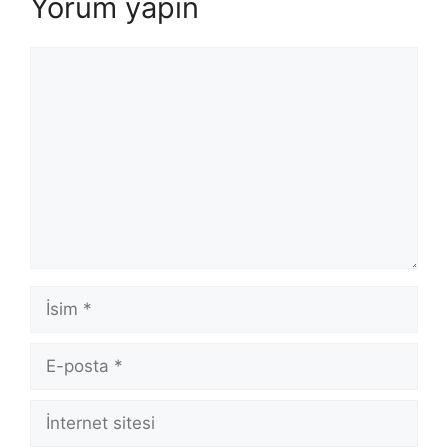
Yorum yapın
Yorum
İsim
E-
posta
İnternet
sitesi