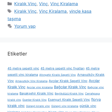
Kategoriler
Kiralık Vinç
,
Vinç
,
Vinç Kiralama
Etiketler
Kiralık Vinç
,
Vinç Kiralama
,
vinçle kasa
taşıma
Yorum yap
Etiketler
45 metre sepetli vinç
45 metre sepetli vinç fiyatları
45 metre
sepetli vinç kiralama
Arnavutköy Kiralık
Altınşehir Kiralık Sepetli Vinç
Avcılar
Vinç
Avcılar Kiralık Sepetli Vinç
Arnavutköy Vinç Kiralama
Kiralık Vinç
Bağcılar Kiralık Vinç
Avcılar vinç kiralama
Bağcılar vinç
Başakşehir Kiralık Vinç
kiralama
Beylikdüzü Kiralık Vinç
Cerrahpaşa
florya
Esenyurt Kiralık Sepetli Vinç
kiralık vinç
Esenler Kiralık Vinç
kiralık vinç
günlük vinç
Güneşli kiralık vinç
Güneşli vinç kiralama