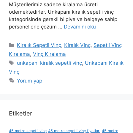
Müşterilerimiz sadece kiralama ücreti
ödemektedirler. Unkapanı kiralık sepetli vinç
kategorisinde gerekli bilgiye ve belgeye sahip
personellerle çözüm …
Devamını oku
Kategoriler
Kiralık Sepetli Vinç
,
Kiralık Vinç
,
Sepetli Vinç
Kiralama
,
Vinç Kiralama
Etiketler
unkapanı kiralık sepetli vinç
,
Unkapanı Kiralık
Vinç
Yorum yap
Etiketler
45 metre sepetli vinç
45 metre sepetli vinç fiyatları
45 metre