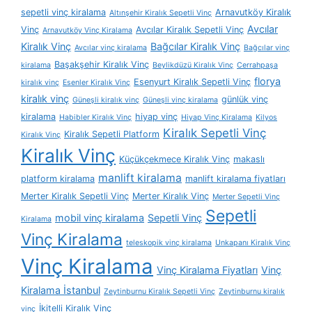
sepetli vinç kiralama
Arnavutköy Kiralık
Altınşehir Kiralık Sepetli Vinç
Avcılar
Vinç
Avcılar Kiralık Sepetli Vinç
Arnavutköy Vinç Kiralama
Kiralık Vinç
Bağcılar Kiralık Vinç
Avcılar vinç kiralama
Bağcılar vinç
Başakşehir Kiralık Vinç
kiralama
Beylikdüzü Kiralık Vinç
Cerrahpaşa
florya
Esenyurt Kiralık Sepetli Vinç
kiralık vinç
Esenler Kiralık Vinç
kiralık vinç
günlük vinç
Güneşli kiralık vinç
Güneşli vinç kiralama
kiralama
hiyap vinç
Habibler Kiralık Vinç
Hiyap Vinç Kiralama
Kilyos
Kiralık Sepetli Vinç
Kiralık Sepetli Platform
Kiralık Vinç
Kiralık Vinç
Küçükçekmece Kiralık Vinç
makaslı
manlift kiralama
platform kiralama
manlift kiralama fiyatları
Merter Kiralık Sepetli Vinç
Merter Kiralık Vinç
Merter Sepetli Vinç
Sepetli
mobil vinç kiralama
Sepetli Vinç
Kiralama
Vinç Kiralama
teleskopik vinç kiralama
Unkapanı Kiralık Vinç
Vinç Kiralama
Vinç Kiralama Fiyatları
Vinç
Kiralama İstanbul
Zeytinburnu Kiralık Sepetli Vinç
Zeytinburnu kiralık
İkitelli Kiralık Vinç
vinç