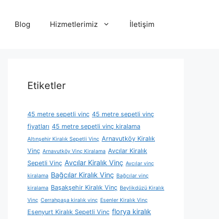
Blog
Hizmetlerimiz
İletişim
Etiketler
45 metre sepetli vinç
45 metre sepetli vinç
fiyatları
45 metre sepetli vinç kiralama
Arnavutköy Kiralık
Altınşehir Kiralık Sepetli Vinç
Vinç
Avcılar Kiralık
Arnavutköy Vinç Kiralama
Avcılar Kiralık Vinç
Sepetli Vinç
Avcılar vinç
Bağcılar Kiralık Vinç
kiralama
Bağcılar vinç
Başakşehir Kiralık Vinç
kiralama
Beylikdüzü Kiralık
Vinç
Cerrahpaşa kiralık vinç
Esenler Kiralık Vinç
florya kiralık
Esenyurt Kiralık Sepetli Vinç