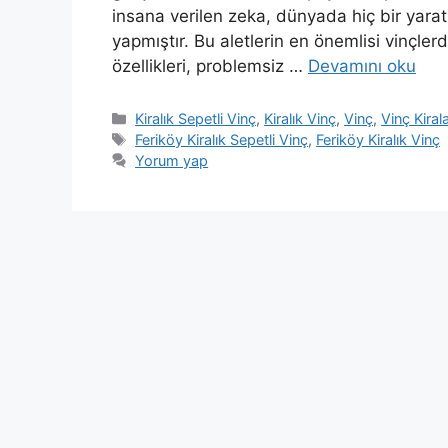
insana verilen zeka, dünyada hiç bir yarat
yapmıştır. Bu aletlerin en önemlisi vinçler
özellikleri, problemsiz …
Devamını oku
Kategoriler
Kiralık Sepetli Vinç
,
Kiralık Vinç
,
Vinç
,
Vinç Kira
Etiketler
Feriköy Kiralık Sepetli Vinç
,
Feriköy Kiralık Vinç
Yorum yap