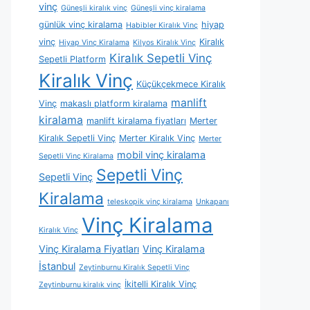
vinç
Güneşli kiralık vinç
Güneşli vinç kiralama
günlük vinç kiralama
hiyap
Habibler Kiralık Vinç
vinç
Kiralık
Hiyap Vinç Kiralama
Kilyos Kiralık Vinç
Kiralık Sepetli Vinç
Sepetli Platform
Kiralık Vinç
Küçükçekmece Kiralık
manlift
Vinç
makaslı platform kiralama
kiralama
manlift kiralama fiyatları
Merter
Kiralık Sepetli Vinç
Merter Kiralık Vinç
Merter
mobil vinç kiralama
Sepetli Vinç Kiralama
Sepetli Vinç
Sepetli Vinç
Kiralama
teleskopik vinç kiralama
Unkapanı
Vinç Kiralama
Kiralık Vinç
Vinç Kiralama Fiyatları
Vinç Kiralama
İstanbul
Zeytinburnu Kiralık Sepetli Vinç
İkitelli Kiralık Vinç
Zeytinburnu kiralık vinç