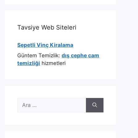
Tavsiye Web Siteleri
Sepetli Vinç Kiralama
Güntem Temizlik:
dış cephe cam
temizliği
hizmetleri
için
ara