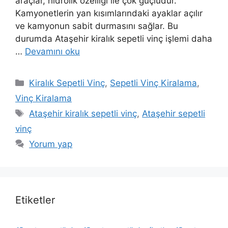
araçlar, hidrolik özelliği ile çok güçlüdür.
Kamyonetlerin yan kısımlarındaki ayaklar açılır
ve kamyonun sabit durmasını sağlar. Bu
durumda Ataşehir kiralık sepetli vinç işlemi daha
…
Devamını oku
Kategoriler
Kiralık Sepetli Vinç
,
Sepetli Vinç Kiralama
,
Vinç Kiralama
Etiketler
Ataşehir kiralık sepetli vinç
,
Ataşehir sepetli
vinç
Yorum yap
Etiketler