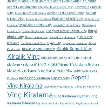
45 metre sepetli vinç
45 metre sepetli vinç fiyatları
45 metre
sepetli vinç kiralama
Arnavutköy Kiralık
Altınşehir Kiralık Sepetli Vinç
Avcılar
Vinç
Avcılar Kiralık Sepetli Vinç
Arnavutköy Vinç Kiralama
Kiralık Vinç
Bağcılar Kiralık Vinç
Avcılar vinç kiralama
Bağcılar vinç
Başakşehir Kiralık Vinç
kiralama
Beylikdüzü Kiralık Vinç
Cerrahpaşa
florya
Esenyurt Kiralık Sepetli Vinç
kiralık vinç
Esenler Kiralık Vinç
kiralık vinç
günlük vinç
Güneşli kiralık vinç
Güneşli vinç kiralama
kiralama
hiyap vinç
Habibler Kiralık Vinç
Hiyap Vinç Kiralama
Kilyos
Kiralık Sepetli Vinç
Kiralık Sepetli Platform
Kiralık Vinç
Kiralık Vinç
Küçükçekmece Kiralık Vinç
makaslı
manlift kiralama
platform kiralama
manlift kiralama fiyatları
Merter Kiralık Sepetli Vinç
Merter Kiralık Vinç
Merter Sepetli Vinç
Sepetli
mobil vinç kiralama
Sepetli Vinç
Kiralama
Vinç Kiralama
teleskopik vinç kiralama
Unkapanı Kiralık Vinç
Vinç Kiralama
Vinç Kiralama Fiyatları
Vinç
Kiralama İstanbul
Zeytinburnu Kiralık Sepetli Vinç
Zeytinburnu kiralık