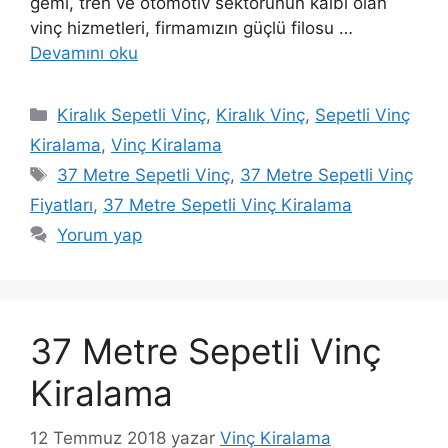
gemi, tren ve otomotiv sektörünün kalbi olan
vinç hizmetleri, firmamızın güçlü filosu …
Devamını oku
Kategoriler
Kiralık Sepetli Vinç
,
Kiralık Vinç
,
Sepetli Vinç
Kiralama
,
Vinç Kiralama
Etiketler
37 Metre Sepetli Vinç
,
37 Metre Sepetli Vinç
Fiyatları
,
37 Metre Sepetli Vinç Kiralama
Yorum yap
37 Metre Sepetli Vinç
Kiralama
12 Temmuz 2018
yazar
Vinç Kiralama