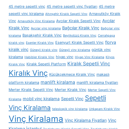
45 metre sepetli vinç
45 metre sepetli vinç fiyatları
45 metre
sepetli vinç kiralama
Arnavutköy Kiralık
Altınşehir Kiralık Sepetli Vinç
Avcılar
Vinç
Avcılar Kiralık Sepetli Vinç
Arnavutköy Vinç Kiralama
Kiralık Vinç
Bağcılar Kiralık Vinç
Avcılar vinç kiralama
Bağcılar vinç
Başakşehir Kiralık Vinç
kiralama
Beylikdüzü Kiralık Vinç
Cerrahpaşa
florya
Esenyurt Kiralık Sepetli Vinç
kiralık vinç
Esenler Kiralık Vinç
kiralık vinç
günlük vinç
Güneşli kiralık vinç
Güneşli vinç kiralama
kiralama
hiyap vinç
Habibler Kiralık Vinç
Hiyap Vinç Kiralama
Kilyos
Kiralık Sepetli Vinç
Kiralık Sepetli Platform
Kiralık Vinç
Kiralık Vinç
Küçükçekmece Kiralık Vinç
makaslı
manlift kiralama
platform kiralama
manlift kiralama fiyatları
Merter Kiralık Sepetli Vinç
Merter Kiralık Vinç
Merter Sepetli Vinç
Sepetli
mobil vinç kiralama
Sepetli Vinç
Kiralama
Vinç Kiralama
teleskopik vinç kiralama
Unkapanı Kiralık Vinç
Vinç Kiralama
Vinç Kiralama Fiyatları
Vinç
Kiralama İstanbul