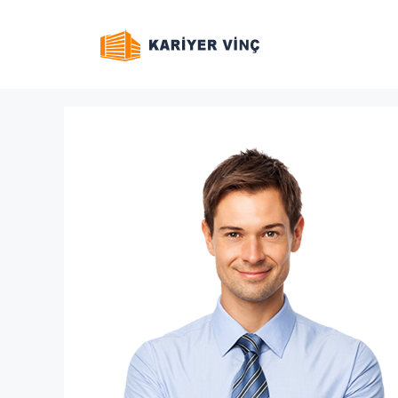
İçeriğe
atla