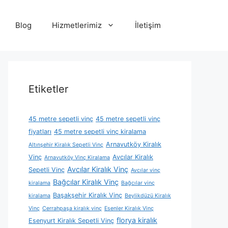
Blog
Hizmetlerimiz
İletişim
Etiketler
45 metre sepetli vinç
45 metre sepetli vinç
fiyatları
45 metre sepetli vinç kiralama
Arnavutköy Kiralık
Altınşehir Kiralık Sepetli Vinç
Vinç
Avcılar Kiralık
Arnavutköy Vinç Kiralama
Avcılar Kiralık Vinç
Sepetli Vinç
Avcılar vinç
Bağcılar Kiralık Vinç
kiralama
Bağcılar vinç
Başakşehir Kiralık Vinç
kiralama
Beylikdüzü Kiralık
Vinç
Cerrahpaşa kiralık vinç
Esenler Kiralık Vinç
florya kiralık
Esenyurt Kiralık Sepetli Vinç