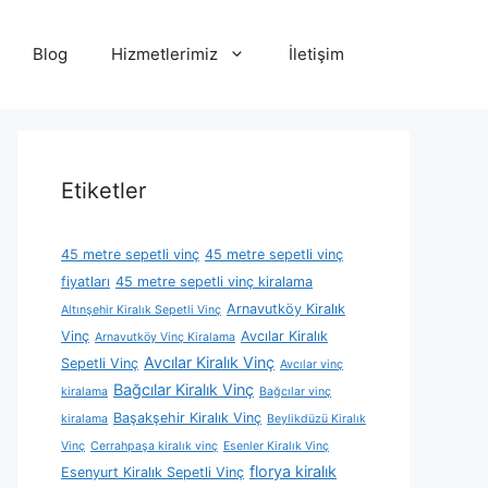
Blog
Hizmetlerimiz
İletişim
Etiketler
45 metre sepetli vinç
45 metre sepetli vinç
fiyatları
45 metre sepetli vinç kiralama
Arnavutköy Kiralık
Altınşehir Kiralık Sepetli Vinç
Vinç
Avcılar Kiralık
Arnavutköy Vinç Kiralama
Avcılar Kiralık Vinç
Sepetli Vinç
Avcılar vinç
Bağcılar Kiralık Vinç
kiralama
Bağcılar vinç
Başakşehir Kiralık Vinç
kiralama
Beylikdüzü Kiralık
Vinç
Cerrahpaşa kiralık vinç
Esenler Kiralık Vinç
florya kiralık
Esenyurt Kiralık Sepetli Vinç