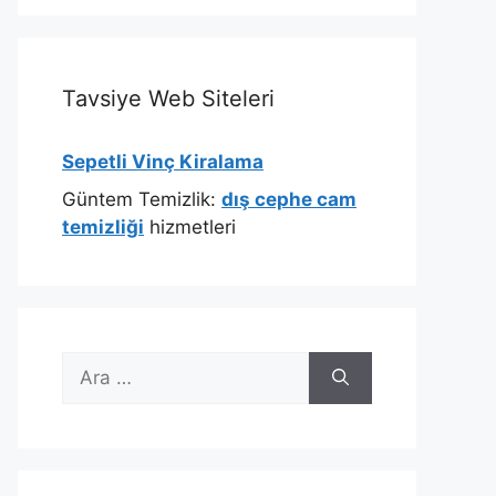
Tavsiye Web Siteleri
Sepetli Vinç Kiralama
Güntem Temizlik:
dış cephe cam
temizliği
hizmetleri
için
ara