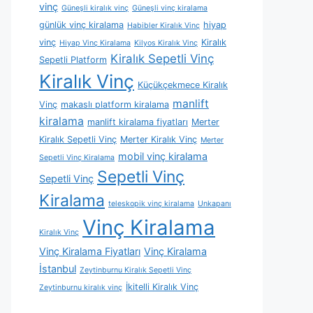
vinç
Güneşli kiralık vinç
Güneşli vinç kiralama
günlük vinç kiralama
hiyap
Habibler Kiralık Vinç
vinç
Kiralık
Hiyap Vinç Kiralama
Kilyos Kiralık Vinç
Kiralık Sepetli Vinç
Sepetli Platform
Kiralık Vinç
Küçükçekmece Kiralık
manlift
Vinç
makaslı platform kiralama
kiralama
manlift kiralama fiyatları
Merter
Kiralık Sepetli Vinç
Merter Kiralık Vinç
Merter
mobil vinç kiralama
Sepetli Vinç Kiralama
Sepetli Vinç
Sepetli Vinç
Kiralama
teleskopik vinç kiralama
Unkapanı
Vinç Kiralama
Kiralık Vinç
Vinç Kiralama Fiyatları
Vinç Kiralama
İstanbul
Zeytinburnu Kiralık Sepetli Vinç
İkitelli Kiralık Vinç
Zeytinburnu kiralık vinç