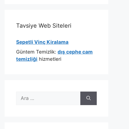
Tavsiye Web Siteleri
Sepetli Vinç Kiralama
Güntem Temizlik:
dış cephe cam
temizliği
hizmetleri
için
ara