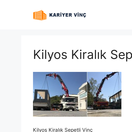
İçeriğe
atla
Kilyos Kiralık Sep
Kilyos Kiralık Sepetli Vinç