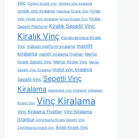
vinç
Güneşli kiralık vinç
Güneşli vinç kiralama
günlük vinç kiralama
hiyap
Habibler Kiralık Vinç
vinç
Kiralık
Hiyap Vinç Kiralama
Kilyos Kiralık Vinç
Kiralık Sepetli Vinç
Sepetli Platform
Kiralık Vinç
Küçükçekmece Kiralık
manlift
Vinç
makaslı platform kiralama
kiralama
manlift kiralama fiyatları
Merter
Kiralık Sepetli Vinç
Merter Kiralık Vinç
Merter
mobil vinç kiralama
Sepetli Vinç Kiralama
Sepetli Vinç
Sepetli Vinç
Kiralama
teleskopik vinç kiralama
Unkapanı
Vinç Kiralama
Kiralık Vinç
Vinç Kiralama Fiyatları
Vinç Kiralama
İstanbul
Zeytinburnu Kiralık Sepetli Vinç
İkitelli Kiralık Vinç
Zeytinburnu kiralık vinç