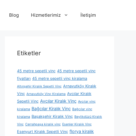
Blog
Hizmetlerimiz
İletişim
Etiketler
45 metre sepetli vinç
45 metre sepetli vinç
fiyatları
45 metre sepetli vinç kiralama
Arnavutköy Kiralık
Altınşehir Kiralık Sepetli Vinç
Vinç
Avcılar Kiralık
Arnavutköy Vinç Kiralama
Avcılar Kiralık Vinç
Sepetli Vinç
Avcılar vinç
Bağcılar Kiralık Vinç
kiralama
Bağcılar vinç
Başakşehir Kiralık Vinç
kiralama
Beylikdüzü Kiralık
Vinç
Cerrahpaşa kiralık vinç
Esenler Kiralık Vinç
florya kiralık
Esenyurt Kiralık Sepetli Vinç